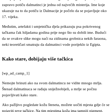
zapravo potiču dalmatinci je jedna od najvećih misterija. Ime koje
ukazuje na to da potiču iz Dalmacije je počelo da se pojavljuje oko
17. vijeka.
Međutim, artefakti i umjetnička djela prikazuju psa pokrivenog
tačkama čak hiljadama godina prije nego što su dobili ime. Budući
da se ovakve slike mogu naći na zidinama grobnica nekih faraona,
neki teoretičari smatraju da dalmatinci vode porijeklo iz Egipta.
Kako stare, dobijaju više tačkica
[wp_ad_camp_1]
Nemojte brinuti ako na svom dalmatincu ne vidite mnogo mrlja.
Štenad dalmatinaca se rađaju sniježnobijeli, a mrlje se počnu
pojavljivati kako stare.
Ako pažljivo pogledate kožu šteneta, možete uočiti mjesta gdje će se
pojaviti prve tačkice. Na tim mjestima koža ima tamniji pigment.