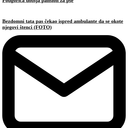
Podgorica dobija pansion za pse
Bezdomni tata pas čekao ispred ambulante da se okote
njegovi štenci (FOTO)