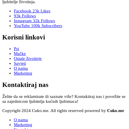
ljubitelje životinja.
Facebook
23k
Likes
93k
Follows
Instagram
32k
Follows
YouTube
100k
Subscribers
Korisni linkovi
Psi
Mačke
Ostale životinje
Savjeti
O nama
Marketing
Kontaktiraj nas
Želite da se reklamirate ili saznate više? Kontaktiraj nas i povežite se
sa zajednicom ljubitelja kućnih ljubimaca!
Copyright 2024 Cuko.me. All rights reserved powered by
Cuko.me
O nama
Marketing