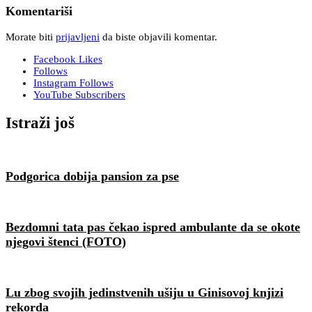
Komentariši
Morate biti
prijavljeni
da biste objavili komentar.
Facebook
Likes
Follows
Instagram
Follows
YouTube
Subscribers
Istraži još
Podgorica dobija pansion za pse
Bezdomni tata pas čekao ispred ambulante da se okote
njegovi štenci (FOTO)
Lu zbog svojih jedinstvenih ušiju u Ginisovoj knjizi
rekorda