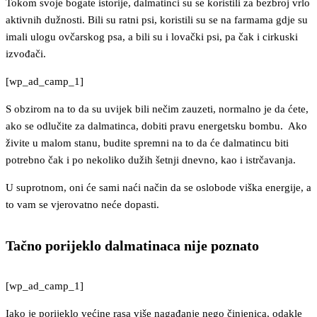
Tokom svoje bogate istorije, dalmatinci su se koristili za bezbroj vrlo
aktivnih dužnosti. Bili su ratni psi, koristili su se na farmama gdje su
imali ulogu ovčarskog psa, a bili su i lovački psi, pa čak i cirkuski
izvođači.
[wp_ad_camp_1]
S obzirom na to da su uvijek bili nečim zauzeti, normalno je da ćete,
ako se odlučite za dalmatinca, dobiti pravu energetsku bombu. Ako
živite u malom stanu, budite spremni na to da će dalmatincu biti
potrebno čak i po nekoliko dužih šetnji dnevno, kao i istrčavanja.
U suprotnom, oni će sami naći način da se oslobode viška energije, a
to vam se vjerovatno neće dopasti.
Tačno porijeklo dalmatinaca nije poznato
[wp_ad_camp_1]
Iako je porijeklo većine rasa više nagađanje nego činjenica, odakle