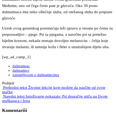
Međutim, ono od čega često pate je gluvoća. Oko 30 posto
dalmatinaca ima neko oštećnje sluha, od otežanog sluha do potpune
gluvoće.
Uzrok ovog genetskog poremećaja leži upravo u onome po čemu su
prepoznatljivi – pjege. Psi sa pjegama, a naročito psi sa pretežno
bijelim krznom, nekada nemaju dovoljno melanocita – ćelija koje
stvaraju melanin, ili tamniju kožu i fleke u unutrašnjem dijelu uha.
[wp_ad_camp_1]
dalmatinac
dalmatinci
zanimljivosti o dalmatincima
Podijeli
Prethodni tekst
Životne lekcije koje možete da naučite od svoje
mačke
Naredni tekst
Istraživanje pokazalo: Psi drugačije utiču na živote
muškaraca i žena
Komentariši