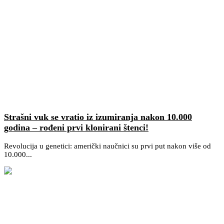
Strašni vuk se vratio iz izumiranja nakon 10.000
godina – rođeni prvi klonirani štenci!
Revolucija u genetici: američki naučnici su prvi put nakon više od
10.000...