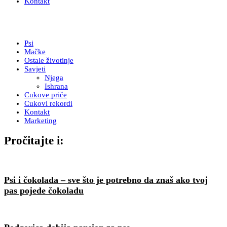
Kontakt
Psi
Mačke
Ostale životinje
Savjeti
Njega
Ishrana
Cukove priče
Cukovi rekordi
Kontakt
Marketing
Pročitajte i:
Psi i čokolada – sve što je potrebno da znaš ako tvoj
pas pojede čokoladu