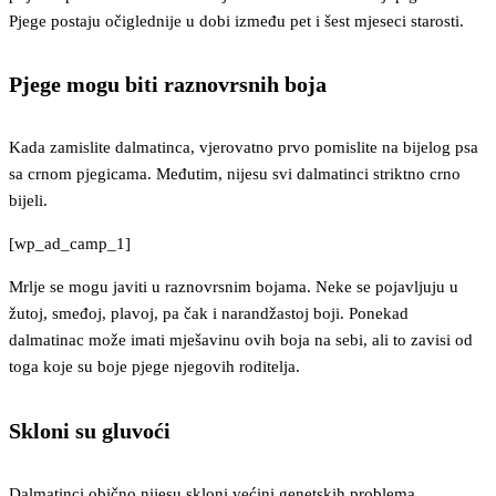
Pjege postaju očiglednije u dobi između pet i šest mjeseci starosti.
Pjege mogu biti raznovrsnih boja
Kada zamislite dalmatinca, vjerovatno prvo pomislite na bijelog psa
sa crnom pjegicama. Međutim, nijesu svi dalmatinci striktno crno
bijeli.
[wp_ad_camp_1]
Mrlje se mogu javiti u raznovrsnim bojama. Neke se pojavljuju u
žutoj, smeđoj, plavoj, pa čak i narandžastoj boji. Ponekad
dalmatinac može imati mješavinu ovih boja na sebi, ali to zavisi od
toga koje su boje pjege njegovih roditelja.
Skloni su gluvoći
Dalmatinci obično nijesu skloni većini genetskih problema.