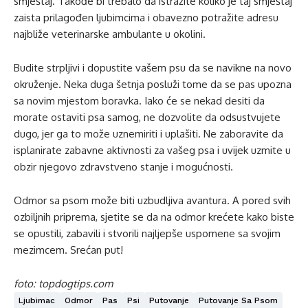
smještaj. Takođe bi trebalo da istražite koliko je taj smještaj
zaista prilagođen ljubimcima i obavezno potražite adresu
najbliže veterinarske ambulante u okolini.
Budite strpljivi i dopustite vašem psu da se navikne na novo
okruženje. Neka duga šetnja posluži tome da se pas upozna
sa novim mjestom boravka. Iako će se nekad desiti da
morate ostaviti psa samog, ne dozvolite da odsustvujete
dugo, jer ga to može uznemiriti i uplašiti. Ne zaboravite da
isplanirate zabavne aktivnosti za vašeg psa i uvijek uzmite u
obzir njegovo zdravstveno stanje i mogućnosti.
Odmor sa psom može biti uzbudljiva avantura. A pored svih
ozbiljnih priprema, sjetite se da na odmor krećete kako biste
se opustili, zabavili i stvorili najljepše uspomene sa svojim
mezimcem. Srećan put!
foto: topdogtips.com
Ljubimac
Odmor
Pas
Psi
Putovanje
Putovanje Sa Psom