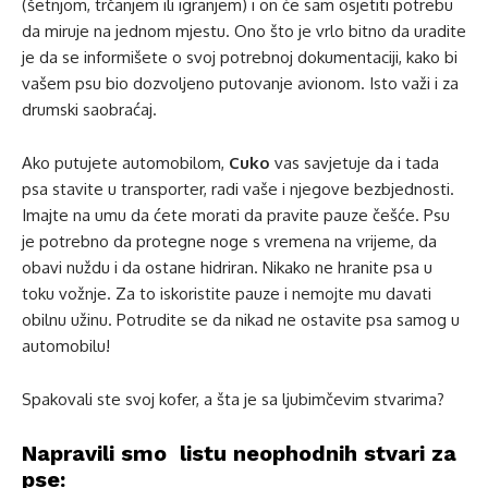
(šetnjom, trčanjem ili igranjem) i on će sam osjetiti potrebu
da miruje na jednom mjestu. Ono što je vrlo bitno da uradite
je da se informišete o svoj potrebnoj dokumentaciji, kako bi
vašem psu bio dozvoljeno putovanje avionom. Isto važi i za
drumski saobraćaj.
Ako putujete automobilom,
Cuko
vas savjetuje da i tada
psa stavite u transporter, radi vaše i njegove bezbjednosti.
Imajte na umu da ćete morati da pravite pauze češće. Psu
je potrebno da protegne noge s vremena na vrijeme, da
obavi nuždu i da ostane hidriran. Nikako ne hranite psa u
toku vožnje. Za to iskoristite pauze i nemojte mu davati
obilnu užinu. Potrudite se da nikad ne ostavite psa samog u
automobilu!
Spakovali ste svoj kofer, a šta je sa ljubimčevim stvarima?
Napravili smo listu neophodnih stvari za
pse: