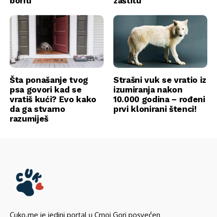
boriti
zaštitu
Šta ponašanje tvog
Strašni vuk se vratio iz
psa govori kad se
izumiranja nakon
vratiš kući? Evo kako
10.000 godina – rođeni
da ga stvarno
prvi klonirani štenci!
razumiješ
Cuko.me je jedini portal u Crnoj Gori posvećen