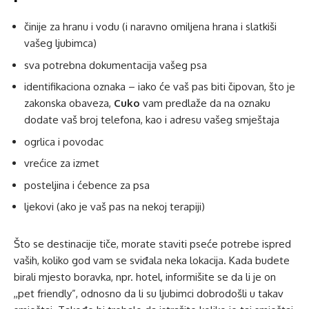
činije za hranu i vodu (i naravno omiljena hrana i slatkiši
vašeg ljubimca)
sva potrebna dokumentacija vašeg psa
identifikaciona oznaka – iako će vaš pas biti čipovan, što je
zakonska obaveza,
Cuko
vam predlaže da na oznaku
dodate vaš broj telefona, kao i adresu vašeg smještaja
ogrlica i povodac
vrećice za izmet
posteljina i ćebence za psa
ljekovi (ako je vaš pas na nekoj terapiji)
Što se destinacije tiče, morate staviti pseće potrebe ispred
vaših, koliko god vam se sviđala neka lokacija. Kada budete
birali mjesto boravka, npr. hotel, informišite se da li je on
,,pet friendly”, odnosno da li su ljubimci dobrodošli u takav