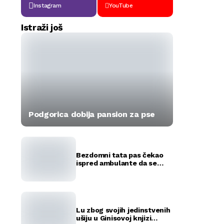
Instagram
YouTube
Istraži još
Podgorica dobija pansion za pse
Bezdomni tata pas čekao
ispred ambulante da se
okote njegovi štenci
(FOTO)
Lu zbog svojih jedinstvenih
ušiju u Ginisovoj knjizi