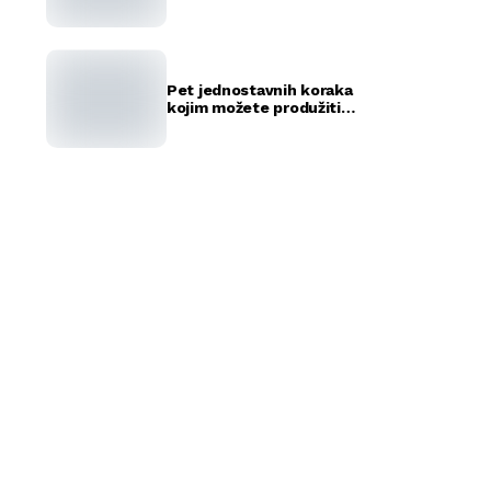
rekorda
Pet jednostavnih koraka
kojim možete produžiti
život vašeg ljubimca