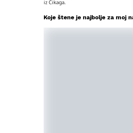
iz Čikaga.
Koje štene je najbolje za moj n