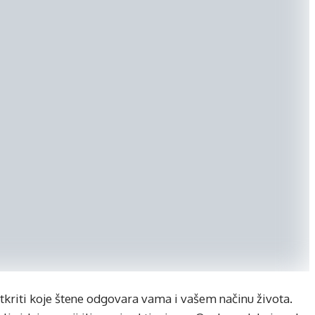
 otkriti koje štene odgovara vama i vašem načinu života.