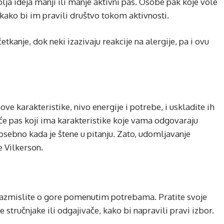
olja ideja manji ili manje aktivni pas. Osobe pak koje vole
e, kako bi im pravili društvo tokom aktivnosti.
kanje, dok neki izazivaju reakcije na alergije, pa i ovu
hove karakteristike, nivo energije i potrebe, i uskladite ih
će pas koji ima karakteristike koje vama odgovaraju
posebno kada je štene u pitanju. Zato, udomljavanje
e Vilkerson.
razmislite o gore pomenutim potrebama. Pratite svoje
te stručnjake ili odgajivače, kako bi napravili pravi izbor.