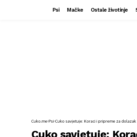
Psi
Mačke
Ostale životinje
Cuko.me
Psi
Cuko savjetuje: Koraci i pripreme za dolazak
Cuko savjetuje: Kora