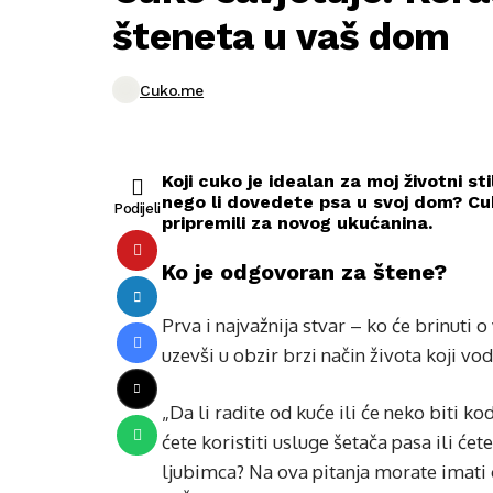
šteneta u vaš dom
Cuko.me
Koji cuko je idealan za moj životni st
nego li dovedete psa u svoj dom? Cuk
Podijeli
pripremili za novog ukućanina.
Ko je odgovoran za štene?
Prva i najvažnija stvar – ko će brinuti 
uzevši u obzir brzi način života koji vo
„Da li radite od kuće ili će neko biti 
ćete koristiti usluge šetača pasa ili ćet
ljubimca? Na ova pitanja morate imati o