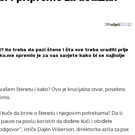
Podijeli
il? Ko treba da pazi štene i šta sve treba uraditi prije
o.me spremio je za vas savjete kako bi se najbolje
o vašem štenetu i kako? Ovo je krucijalna stvar, posebno
dimo.
kod kuće da brine o štenetu i njegovim potrebama? Da li
e pauze na poslu koristiti da dođete kući i obiđete
dgovor“, ističe Dajen Vilkerson, direktorka azila za pse