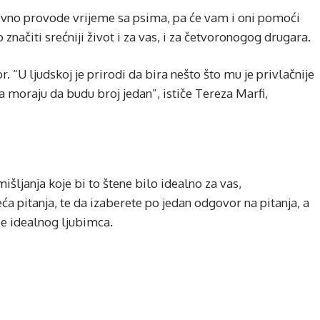
evno provode vrijeme sa psima, pa će vam i oni pomoći
 značiti srećniji život i za vas, i za četvoronogog drugara.
. “U ljudskoj je prirodi da bira nešto što mu je privlačnije
a moraju da budu broj jedan”, ističe Tereza Marfi,
mišljanja koje bi to štene bilo idealno za vas,
a pitanja, te da izaberete po jedan odgovor na pitanja, a
e idealnog ljubimca.