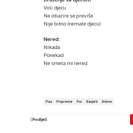
Voli djecu
Ne obazire se previše
Nije bitno (nemate djecu)
Nered:
Nikada
Ponekad
Ne smeta mi nered
Pas
Pripreme
Psi
Savjeti
Stene
Podijeli