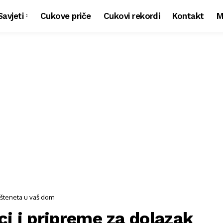
Savjeti
Cukove priče
Cukovi rekordi
Kontakt
M
 šteneta u vaš dom
ci i pripreme za dolazak