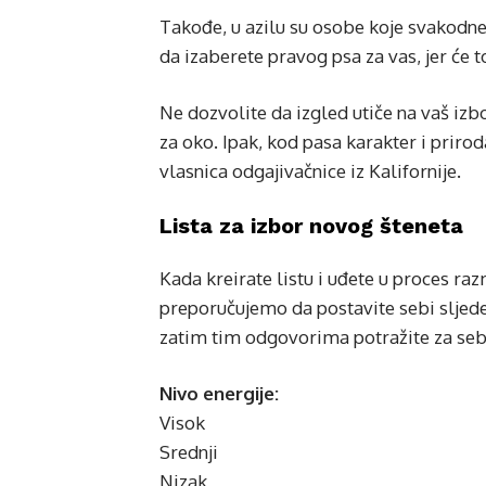
Takođe, u azilu su osobe koje svakodn
da izaberete pravog psa za vas, jer će to
Ne dozvolite da izgled utiče na vaš izbor
za oko. Ipak, kod pasa karakter i prirod
vlasnica odgajivačnice iz Kalifornije.
Lista za izbor novog šteneta
Kada kreirate listu i uđete u proces raz
preporučujemo da postavite sebi sljedeć
zatim tim odgovorima potražite za seb
Nivo energije:
Visok
Srednji
Nizak