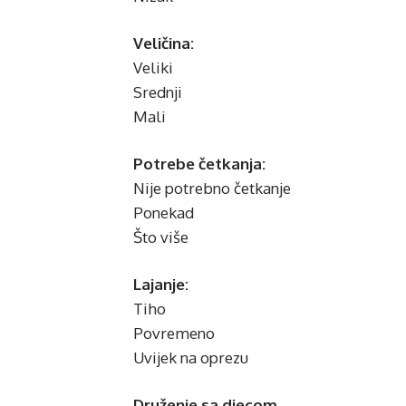
Veličina:
Veliki
Srednji
Mali
Potrebe četkanja:
Nije potrebno četkanje
Ponekad
Što više
Lajanje:
Tiho
Povremeno
Uvijek na oprezu
Druženje sa djecom