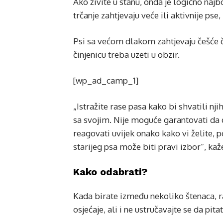
Ako živite u stanu, onda je logično najb
trčanje zahtjevaju veće ili aktivnije ps
Psi sa većom dlakom zahtjevaju češće čet
činjenicu treba uzeti u obzir.
[wp_ad_camp_1]
„Istražite rase pasa kako bi shvatili nji
sa svojim. Nije moguće garantovati da 
reagovati uvijek onako kako vi želite, 
starijeg psa može biti pravi izbor“, kaž
Kako odabrati?
Kada birate između nekoliko štenaca, 
osjećaje, ali i ne ustručavajte se da pita