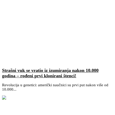
Strašni vuk se vratio iz izumiranja nakon 10.000
godina – rođeni prvi klonirani štenci!
Revolucija u genetici: američki naučnici su prvi put nakon više od
10.000...