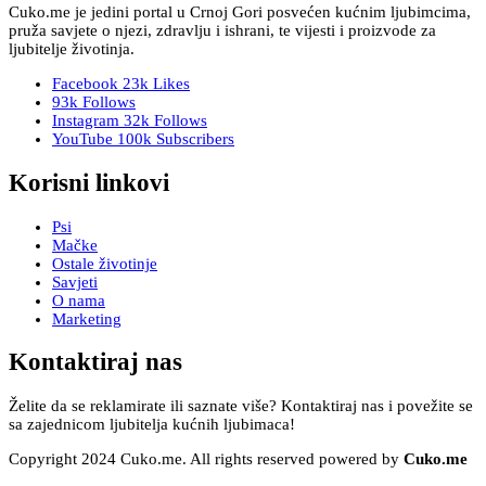
Cuko.me je jedini portal u Crnoj Gori posvećen kućnim ljubimcima,
pruža savjete o njezi, zdravlju i ishrani, te vijesti i proizvode za
ljubitelje životinja.
Facebook
23k
Likes
93k
Follows
Instagram
32k
Follows
YouTube
100k
Subscribers
Korisni linkovi
Psi
Mačke
Ostale životinje
Savjeti
O nama
Marketing
Kontaktiraj nas
Želite da se reklamirate ili saznate više? Kontaktiraj nas i povežite se
sa zajednicom ljubitelja kućnih ljubimaca!
Copyright 2024 Cuko.me. All rights reserved powered by
Cuko.me