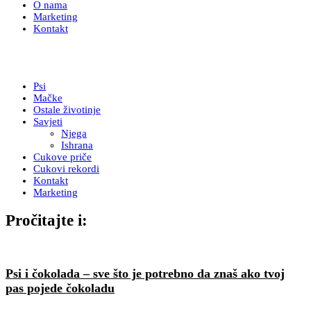
O nama
Marketing
Kontakt
Psi
Mačke
Ostale životinje
Savjeti
Njega
Ishrana
Cukove priče
Cukovi rekordi
Kontakt
Marketing
Pročitajte i:
Psi i čokolada – sve što je potrebno da znaš ako tvoj
pas pojede čokoladu