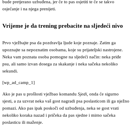
bude pretjerano uzbuđena, jer će to pas osjetiti te će se takvo
osjećanje i na njega prenijeti.
Vrijeme je da trening prebacite na sljedeći nivo
Prvo vježbajte psa da pozdravlja ljude koje poznaje. Zatim ga
upoznajte sa nepoznatim osobama, koje su prijateljski nastrojene.
Neka vam poznata osoba pomogne na sljedeći način: neka priđe
psu, ali samo izvan dosega za skakanje i neka sačeka nekoliko
sekundi.
[wp_ad_camp_1]
Ako je pas u prošlosti vježbao komandu
Sjedi,
onda će sigurno
sjesti, a za uzvrat neka vaš gost nagradi psa poslasticom ili ga nježno
pomazi. Ako pas ipak poskoči od uzbuđenja, neka se gost vrati
nekoliko koraka nazad i pričeka da pas sjedne i mirno sačeka
poslasticu ili maženje.