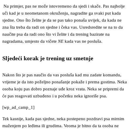
Na primjer, pas ne može istovremeno da sjedi i skače. Pas najbolje
uči kad je u neometanom okruženju, nagradite ga svaki put kada
sjedne. Ono što želite je da se pas tako ponaša uvijek, da kada ne
zna šta treba da radi on sjedne i čeka vas. Usredsredite se na to da
naučite psa da radi ono što vi želite i da trening bazirate na
nagradama, umjesto da vičete
NE
kada vas ne posluša.
Sljedeći korak je trening uz smetnje
Nakon što je pas naučio da vas posluša kad mu zadate komandu,
vrijeme je da isto poželjno ponašanje pokaže i prema gostima. Neka
osoba koju pas dobro poznaje uđe kroz vrata. Neka se pripremi da
će pas reagovati uzbuđeno i u početku neka ignoriše psa.
[wp_ad_camp_1]
Tek kasnije, kada pas sjedne, neka postepeno pozdravi psa mirnim
maženjem po leđima ili grudima. Veoma je bitno da ta osoba ne