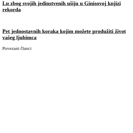
Lu zbog svojih jedinstvenih ušiju u Ginisovoj knjizi
rekorda
Pet jednostavnih koraka kojim možete produžiti život
vašeg ljubimca
Povezani članci