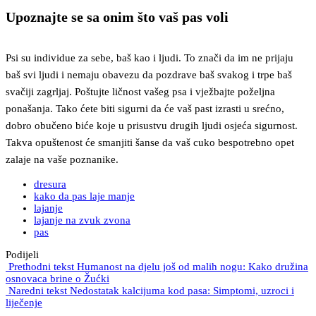
Upoznajte se sa onim što vaš pas voli
Psi su individue za sebe, baš kao i ljudi. To znači da im ne prijaju
baš svi ljudi i nemaju obavezu da pozdrave baš svakog i trpe baš
svačiji zagrljaj. Poštujte ličnost vašeg psa i vježbajte poželjna
ponašanja. Tako ćete biti sigurni da će vaš past izrasti u srećno,
dobro obučeno biće koje u prisustvu drugih ljudi osjeća sigurnost.
Takva opuštenost će smanjiti šanse da vaš cuko bespotrebno opet
zalaje na vaše poznanike.
dresura
kako da pas laje manje
lajanje
lajanje na zvuk zvona
pas
Podijeli
Prethodni tekst
Humanost na djelu još od malih nogu: Kako družina
osnovaca brine o Žućki
Naredni tekst
Nedostatak kalcijuma kod pasa: Simptomi, uzroci i
liječenje