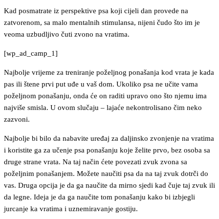
Kad posmatrate iz perspektive psa koji cijeli dan provede na
zatvorenom, sa malo mentalnih stimulansa, nijeni čudo što im je
veoma uzbudljivo čuti zvono na vratima.
[wp_ad_camp_1]
Najbolje vrijeme za treniranje poželjnog ponašanja kod vrata je kada
pas ili štene prvi put uđe u vaš dom. Ukoliko psa ne učite vama
poželjnom ponašanju, onda će on raditi upravo ono što njemu ima
najviše smisla. U ovom slučaju – lajaće nekontrolisano čim neko
zazvoni.
Najbolje bi bilo da nabavite uređaj za daljinsko zvonjenje na vratima
i koristite ga za učenje psa ponašanju koje želite prvo, bez osoba sa
druge strane vrata. Na taj način ćete povezati zvuk zvona sa
poželjnim ponašanjem. Možete naučiti psa da na taj zvuk dotrči do
vas. Druga opcija je da ga naučite da mirno sjedi kad čuje taj zvuk ili
da legne. Ideja je da ga naučite tom ponašanju kako bi izbjegli
jurcanje ka vratima i uznemiravanje gostiju.