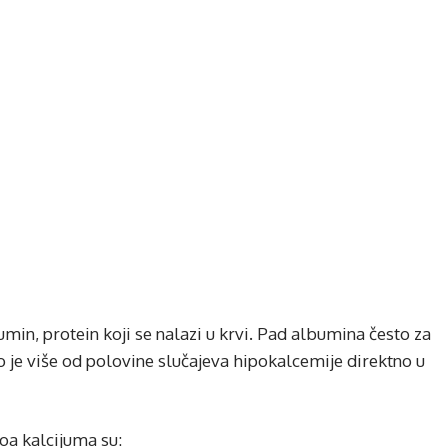
umin, protein koji se nalazi u krvi. Pad albumina često za
o je više od polovine slučajeva hipokalcemije direktno u
oa kalcijuma su: