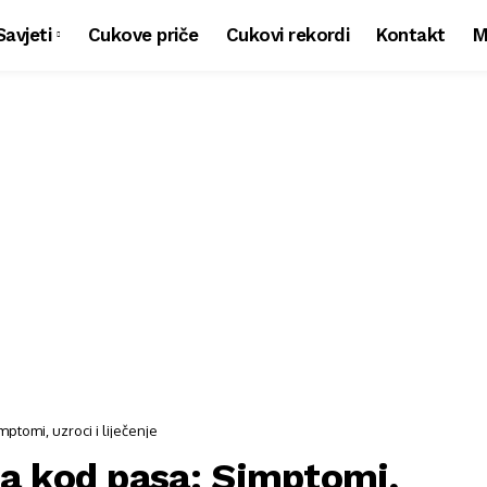
Savjeti
Cukove priče
Cukovi rekordi
Kontakt
M
ptomi, uzroci i liječenje
a kod pasa: Simptomi,