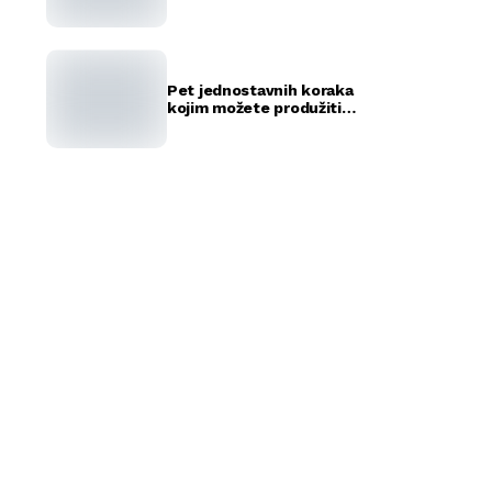
rekorda
Pet jednostavnih koraka
kojim možete produžiti
život vašeg ljubimca