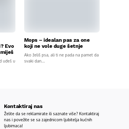
Mops – idealan pas za one
i? Evo
koji ne vole duge šetnje
umiješ
Ako želiš psa, ali ti ne pada na pamet da
ad uđeš u
svaki dan...
Kontaktiraj nas
Želite da se reklamirate ili saznate više? Kontaktiraj
nas i povežite se sa zajednicom ljubitelja kućnih
ljubimaca!