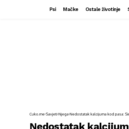
Psi
Mačke
Ostale životinje
Cuko.me
Savjeti
Njega
Nedostatak kalcijuma kod pasa: Sim
Nedostatak kalcijum