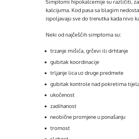
Simptomi hipokalcemije su različiti, za
kalcijuma. Kod pasa sa blagim nedost
ispoljavaju sve do trenutka kada nivo 
Neki od najčešćih simptoma su:
trzanje mišića, grčevi ili drhtanje
gubitak koordinacije
trljanje lica uz druge predmete
gubitak kontrole nad pokretima tijel
ukočenost
zadihanost
neobične promjene u ponašanju
tromost
slabost