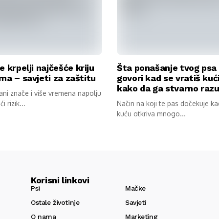
e krpelji najčešće kriju
Šta ponašanje tvog psa
ma – savjeti za zaštitu
govori kad se vratiš kuć
kako da ga stvarno raz
dani znače i više vremena napolju
ći rizik...
Način na koji te pas dočekuje k
kuću otkriva mnogo...
Korisni linkovi
Psi
Mačke
Ostale životinje
Savjeti
O nama
Marketing