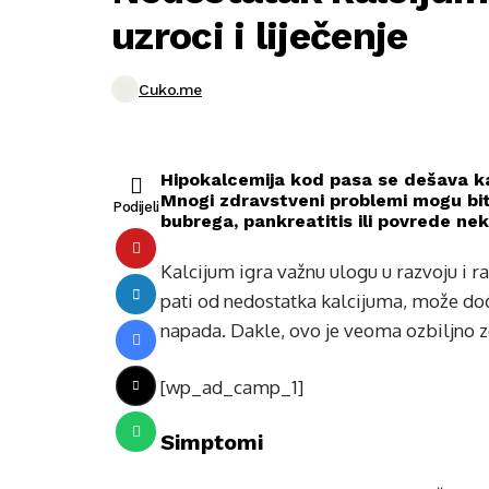
uzroci i liječenje
Cuko.me
Hipokalcemija kod pasa se dešava ka
Mnogi zdravstveni problemi mogu bit
Podijeli
bubrega, pankreatitis ili povrede neki
Kalcijum igra važnu ulogu u razvoju i ra
pati od nedostatka kalcijuma, može doć
napada. Dakle, ovo je veoma ozbiljno z
[wp_ad_camp_1]
Simptomi