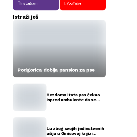
Instagram
YouTube
Istraži još
Podgorica dobija pansion za pse
Bezdomni tata pas čekao
ispred ambulante da se
okote njegovi štenci
(FOTO)
Lu zbog svojih jedinstvenih
ušiju u Ginisovoj knjizi