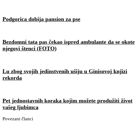
Podgorica dobija pansion za pse
Bezdomni tata pas čekao ispred ambulante da se okote
njegovi štenci (FOTO)
Lu zbog svojih jedinstvenih ušiju u Ginisovoj knjizi
rekorda
Pet jednostavnih koraka kojim možete produžiti život
vašeg ljubimca
Povezani članci