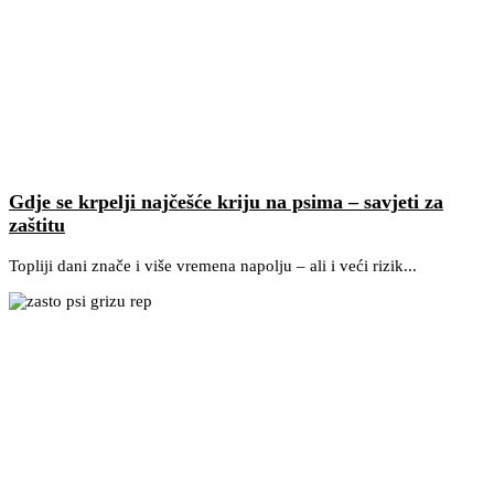
Gdje se krpelji najčešće kriju na psima – savjeti za
zaštitu
Topliji dani znače i više vremena napolju – ali i veći rizik...