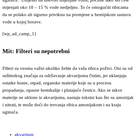
mijenjati oko 10 – 15 % vode nedjeljno. To će omogućiti ribicama
da se polako ali sigurno priviknu na promjene u hemijskom sastavu
vode u kojoj borave.
[wp_ad_camp_1]
Mit: Filteri su nepotrebni
Filteri su veoma važni ukoliko želite da vaša ribica poživi. Oni su od
suštinskog značaja za održavanje akvarijuma čistim, jer uklanjaju
ostatke hrane, otpad, organske materije koje su u procesu
propadanja, opasne hemikalije i plutajuće čestice. Ako se takve
materije ne uklone iz akvarijuma, nastaju toksini kao što su amonijak
i nitrati, te može doći do trovanja ribica amonijakom i na kraju
uginuća.
akvarijum