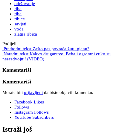
održavanje
riba
ribe
ribice
savjeti
voda
zlatna ribica
Podijeli
Prethodni tekst
Zašto pas povraća žutu pjenu?
Naredni tekst
Kakvo drugarstvo: Beba i ogromni cuko su
nerazdvojni! (VIDEO)
Komentariši
Komentariši
Morate biti
prijavljeni
da biste objavili komentar.
Facebook
Likes
Follows
Instagram
Follows
YouTube
Subscribers
Istraži još