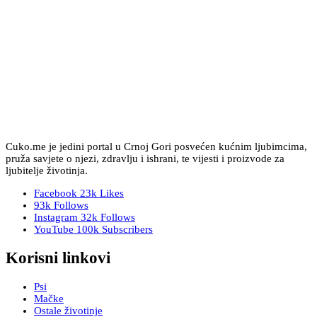
Cuko.me je jedini portal u Crnoj Gori posvećen kućnim ljubimcima,
pruža savjete o njezi, zdravlju i ishrani, te vijesti i proizvode za
ljubitelje životinja.
Facebook
23k
Likes
93k
Follows
Instagram
32k
Follows
YouTube
100k
Subscribers
Korisni linkovi
Psi
Mačke
Ostale životinje