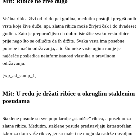
Mit: Ribice ne žive dugo
Većina ribica živi od tri do pet godina, međutim postoji i pregršt onih
vrsta koje žive duže, npr. zlatna ribica može živjeti čak i do dvadeset
godina. Zato je preporučljivo da dobro istražite svaku vrstu ribice
prije nego što se odlučite da ih držite. Svaka vrsta ima posebne
potrebe i način održavanja, a to što neke vrste uginu ranije je
najčešće posljedica neinformisanosti vlasnika o pravilnom
održavanju.
[wp_ad_camp_1]
Mit: U redu je držati ribice u okruglim staklenim
posudama
Staklene posude su sve popularnije ,,stanište” ribica, a posebno za
zlatne ribice. Međutim, staklene posude predstavljaju katastrofalan
izbor za dom vaše ribice, jer su male i ne mogu da sadrže dovoljno