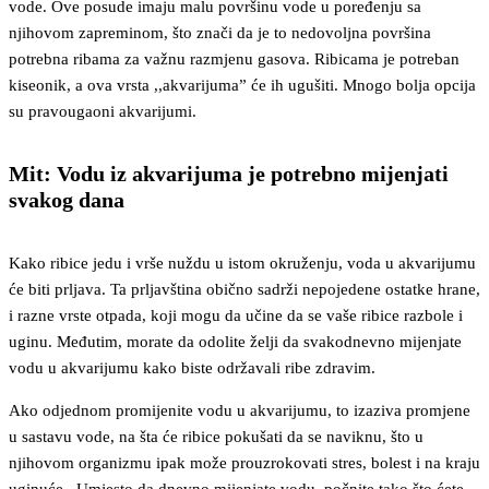
vode. Ove posude imaju malu površinu vode u poređenju sa
njihovom zapreminom, što znači da je to nedovoljna površina
potrebna ribama za važnu razmjenu gasova. Ribicama je potreban
kiseonik, a ova vrsta ,,akvarijuma” će ih ugušiti. Mnogo bolja opcija
su pravougaoni akvarijumi.
Mit: Vodu iz akvarijuma je potrebno mijenjati
svakog dana
Kako ribice jedu i vrše nuždu u istom okruženju, voda u akvarijumu
će biti prljava. Ta prljavština obično sadrži nepojedene ostatke hrane,
i razne vrste otpada, koji mogu da učine da se vaše ribice razbole i
uginu. Međutim, morate da odolite želji da svakodnevno mijenjate
vodu u akvarijumu kako biste održavali ribe zdravim.
Ako odjednom promijenite vodu u akvarijumu, to izaziva promjene
u sastavu vode, na šta će ribice pokušati da se naviknu, što u
njihovom organizmu ipak može prouzrokovati stres, bolest i na kraju
uginuće. Umjesto da dnevno mijenjate vodu, počnite tako što ćete