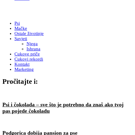
Psi
Mačke
Ostale životinje
Savjeti
Njega
Ishrana
Cukove priče
Cukovi rekordi
Kontakt
Marketing
Pročitajte i:
Psi i čokolada – sve što je potrebno da znaš ako tvoj
pas pojede čokoladu
Podgorica dobija pansion za pse