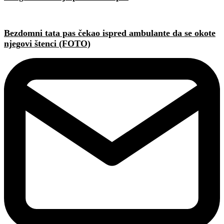
Bezdomni tata pas čekao ispred ambulante da se okote
njegovi štenci (FOTO)