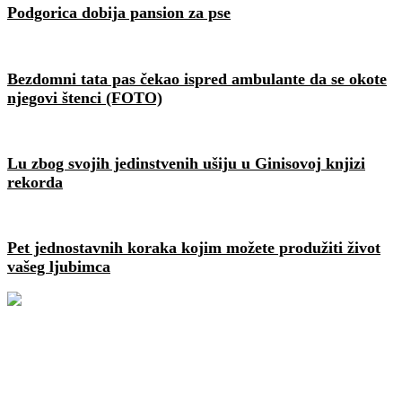
Podgorica dobija pansion za pse
Bezdomni tata pas čekao ispred ambulante da se okote
njegovi štenci (FOTO)
Lu zbog svojih jedinstvenih ušiju u Ginisovoj knjizi
rekorda
Pet jednostavnih koraka kojim možete produžiti život
vašeg ljubimca