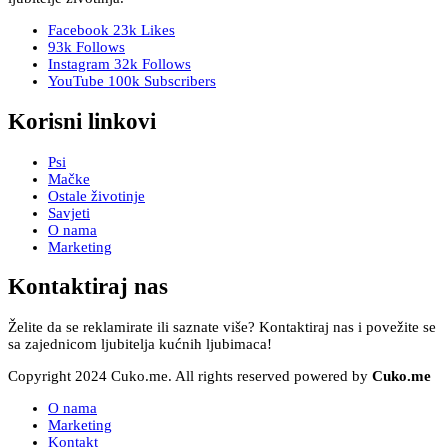
Facebook
23k
Likes
93k
Follows
Instagram
32k
Follows
YouTube
100k
Subscribers
Korisni linkovi
Psi
Mačke
Ostale životinje
Savjeti
O nama
Marketing
Kontaktiraj nas
Želite da se reklamirate ili saznate više? Kontaktiraj nas i povežite se
sa zajednicom ljubitelja kućnih ljubimaca!
Copyright 2024 Cuko.me. All rights reserved powered by
Cuko.me
O nama
Marketing
Kontakt