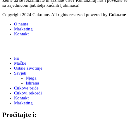
Želite da se reklamirate ili saznate više? Kontaktiraj nas i povežite se
sa zajednicom ljubitelja kućnih ljubimaca!
Copyright 2024 Cuko.me. All rights reserved powered by
Cuko.me
O nama
Marketing
Kontakt
Psi
Mačke
Ostale životinje
Savjeti
Njega
Ishrana
Cukove priče
Cukovi rekordi
Kontakt
Marketing
Pročitajte i: