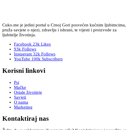
Cuko.me je jedini portal u Crnoj Gori posvećen kućnim ljubimcima,
pruža savjete o njezi, zdravlju i ishrani, te vijesti i proizvode za
ljubitelje životinja.
Facebook
23k
Likes
93k
Follows
Instagram
32k
Follows
YouTube
100k
Subscribers
Korisni linkovi
Psi
Mačke
Ostale životinje
Savjeti
O nama
Marketing
Kontaktiraj nas