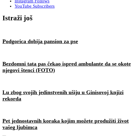
Instagram
Follows
YouTube
Subscribers
Istraži još
Podgorica dobija pansion za pse
Bezdomni tata pas čekao ispred ambulante da se okote
njegovi štenci (FOTO)
Lu zbog svojih jedinstvenih ušiju u Ginisovoj knjizi
rekorda
Pet jednostavnih koraka kojim možete produžiti život
vašeg ljubimca