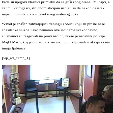
kada su njegovi vlasnici primjetili da se guši zbog hrane. Policajci, a
zatim i vatrogasci, stručnom akcijom uspjeli su da nakon desetak
napetih minuta vrate u život ovog malenog cuka.
“Život je spašen zahvaljujući treningu i obuci koju su prošle naše
spasilačke službe. Iako nemamo ove incidente svakodnevno,
službenici su reagovali na pravi način”, rekao je načelnik policije
Majkl Marfi, koj je dodao i da većina ljudi uključenih u akciju i sami
imaju ljubimce.
[wp_ad_camp_1]