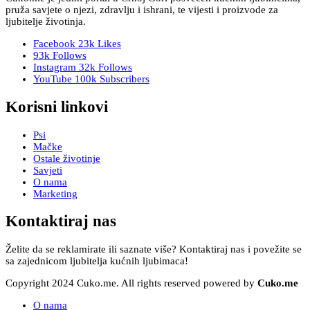
pruža savjete o njezi, zdravlju i ishrani, te vijesti i proizvode za
ljubitelje životinja.
Facebook
23k
Likes
93k
Follows
Instagram
32k
Follows
YouTube
100k
Subscribers
Korisni linkovi
Psi
Mačke
Ostale životinje
Savjeti
O nama
Marketing
Kontaktiraj nas
Želite da se reklamirate ili saznate više? Kontaktiraj nas i povežite se
sa zajednicom ljubitelja kućnih ljubimaca!
Copyright 2024 Cuko.me. All rights reserved powered by
Cuko.me
O nama