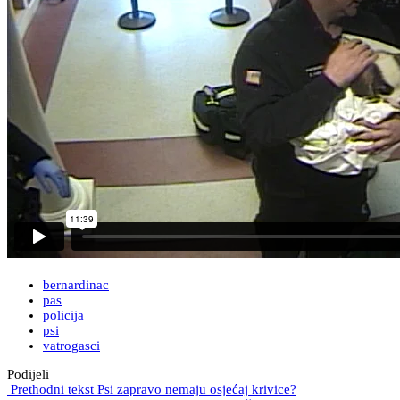
bernardinac
pas
policija
psi
vatrogasci
Podijeli
Prethodni tekst
Psi zapravo nemaju osjećaj krivice?