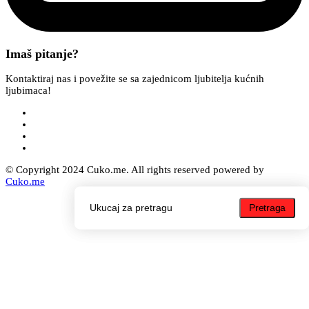
Imaš pitanje?
Kontaktiraj nas i povežite se sa zajednicom ljubitelja kućnih
ljubimaca!
© Copyright 2024 Cuko.me. All rights reserved powered by
Cuko.me
Pretraga
Pretraga