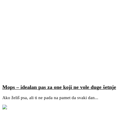
Mops – idealan pas za one koji ne vole duge šetnje
Ako želiš psa, ali ti ne pada na pamet da svaki dan...