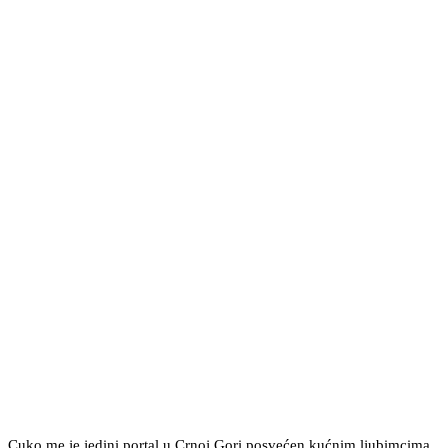
Cuko.me je jedini portal u Crnoj Gori posvećen kućnim ljubimcima,