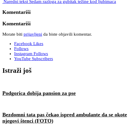
Naredni tekst
Sedam razloga za gubitak težine kod ljubimaca
Komentariši
Komentariši
Morate biti
prijavljeni
da biste objavili komentar.
Facebook
Likes
Follows
Instagram
Follows
YouTube
Subscribers
Istraži još
Podgorica dobija pansion za pse
Bezdomni tata pas čekao ispred ambulante da se okote
njegovi štenci (FOTO)