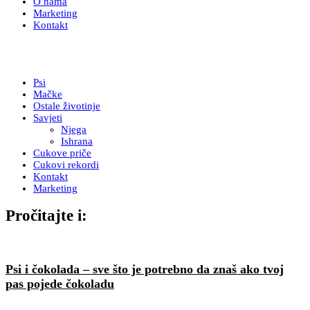
O nama
Marketing
Kontakt
Psi
Mačke
Ostale životinje
Savjeti
Njega
Ishrana
Cukove priče
Cukovi rekordi
Kontakt
Marketing
Pročitajte i:
Psi i čokolada – sve što je potrebno da znaš ako tvoj
pas pojede čokoladu