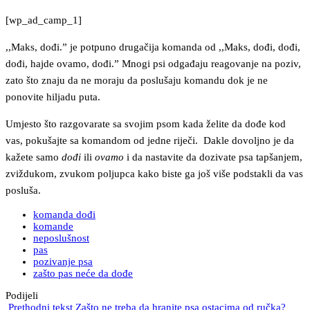
[wp_ad_camp_1]
,,Maks, dođi.” je potpuno drugačija komanda od ,,Maks, dođi, dođi,
dođi, hajde ovamo, dođi.” Mnogi psi odgađaju reagovanje na poziv,
zato što znaju da ne moraju da poslušaju komandu dok je ne
ponovite hiljadu puta.
Umjesto što razgovarate sa svojim psom kada želite da dođe kod
vas, pokušajte sa komandom od jedne riječi. Dakle dovoljno je da
kažete samo
dođi
ili
ovamo
i da nastavite da dozivate psa tapšanjem,
zviždukom, zvukom poljupca kako biste ga još više podstakli da vas
posluša.
komanda dođi
komande
neposlušnost
pas
pozivanje psa
zašto pas neće da dođe
Podijeli
Prethodni tekst
Zašto ne treba da hranite psa ostacima od ručka?