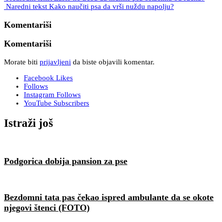
Naredni tekst
Kako naučiti psa da vrši nuždu napolju?
Komentariši
Komentariši
Morate biti
prijavljeni
da biste objavili komentar.
Facebook
Likes
Follows
Instagram
Follows
YouTube
Subscribers
Istraži još
Podgorica dobija pansion za pse
Bezdomni tata pas čekao ispred ambulante da se okote
njegovi štenci (FOTO)