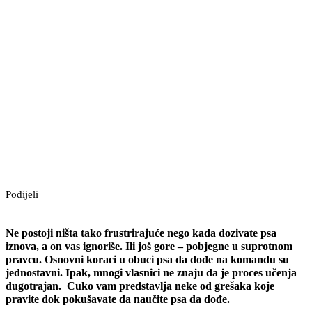
Podijeli
Ne postoji ništa tako frustrirajuće nego kada dozivate psa
iznova, a on vas ignoriše. Ili još gore – pobjegne u suprotnom
pravcu. Osnovni koraci u obuci psa da dođe na komandu su
jednostavni. Ipak, mnogi vlasnici ne znaju da je proces učenja
dugotrajan. Cuko vam predstavlja neke od grešaka koje
pravite dok pokušavate da naučite psa da dođe.