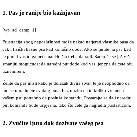
1. Pas je ranije bio kažnjavan
[wp_ad_camp_1]
Frustracija zbog neposlušnosti može nekad natjerati vlasnike pasa da
čak i fizički kazne psa kad konačno dođe. Ako se ljutite na psa kad
je pored vas to ga neće naučiti šta treba da radi. Samo će se još više
smanjiti mogućnost da naredni put dođe kod vas, jer zna da ćete biti
uznemireni.
Želite da pas misli kako je dolazak divna stvar, te je neophodno da
mu se obradujete svakog puta, bez obzira na to koliko vremena
vašem psu potrebno da posluša komandu. Postarajte se da i naredni
put komanda bude uspješna, tako što ćete ga nagraditi poslasticom.
2. Zvučite ljuto dok dozivate vašeg psa