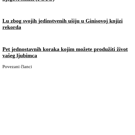
Lu zbog svojih jedinstvenih ušiju u Ginisovoj knjizi
rekorda
Pet jednostavnih koraka kojim možete produžiti život
vašeg ljubimca
Povezani članci