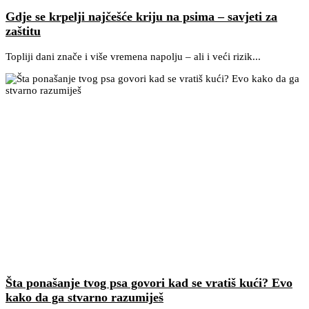
Gdje se krpelji najčešće kriju na psima – savjeti za
zaštitu
Topliji dani znače i više vremena napolju – ali i veći rizik...
Šta ponašanje tvog psa govori kad se vratiš kući? Evo
kako da ga stvarno razumiješ