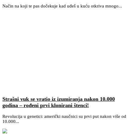
Način na koji te pas dočekuje kad uđeš u kuću otkriva mnogo...
Strašni vuk se vratio iz izumiranja nakon 10.000
godina – rođeni prvi klonirani štenci!
Revolucija u genetici: američki naučnici su prvi put nakon više od
10.000...