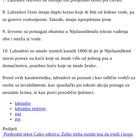
7. Labrador retriveri ne moraju biti pretjerano dobri psi čuvari.
8. Labradori često imaju duplo krzno koje ih štiti od ledene vode, pa
su gotovo vodootporni. Takođe, imaju isprepletane prste.
9. Izvorno su pomagali ribarima u Njufaundlendu tokom vađenja
ribe i mreža iz vode.
10. Labradori su umalo izumrli kasnih 1800-ih jer je Njufaundlend
stavio poreze na kuće koje su imale više od jednog psa u
domaćinstvu, posebno kuće koje su imale ženke.
Pored ovih karakteristika, labradori su poznati i kao odlični vodiči za
osobe sa invaliditetom, kao spasilački psi tokom akcija potrage za
nestalim licima, te kao pravi porodični ljubimci.
labrador
labrador retriver
pas
psi
Podijeli
Prethodni tekst
Cuko otkriva: Zašto treba pustiti psa da njuši i kopa