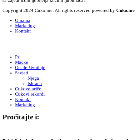
sa zajednicom ljubitelja kućnih ljubimaca!
Copyright 2024 Cuko.me. All rights reserved powered by
Cuko.me
O nama
Marketing
Kontakt
Psi
Mačke
Ostale životinje
Savjeti
Njega
Ishrana
Cukove priče
Cukovi rekordi
Kontakt
Marketing
Pročitajte i: