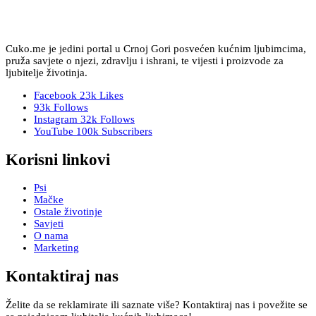
Cuko.me je jedini portal u Crnoj Gori posvećen kućnim ljubimcima,
pruža savjete o njezi, zdravlju i ishrani, te vijesti i proizvode za
ljubitelje životinja.
Facebook
23k
Likes
93k
Follows
Instagram
32k
Follows
YouTube
100k
Subscribers
Korisni linkovi
Psi
Mačke
Ostale životinje
Savjeti
O nama
Marketing
Kontaktiraj nas
Želite da se reklamirate ili saznate više? Kontaktiraj nas i povežite se