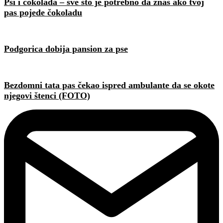
Psi i čokolada – sve što je potrebno da znaš ako tvoj
pas pojede čokoladu
Podgorica dobija pansion za pse
Bezdomni tata pas čekao ispred ambulante da se okote
njegovi štenci (FOTO)