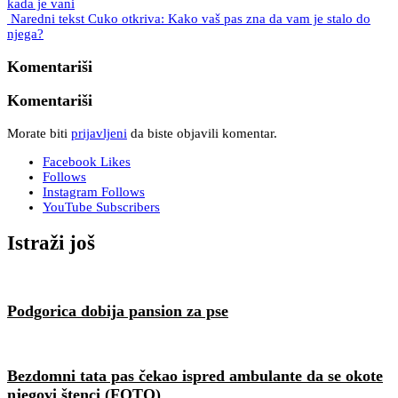
kada je vani
Naredni tekst
Cuko otkriva: Kako vaš pas zna da vam je stalo do
njega?
Komentariši
Komentariši
Morate biti
prijavljeni
da biste objavili komentar.
Facebook
Likes
Follows
Instagram
Follows
YouTube
Subscribers
Istraži još
Podgorica dobija pansion za pse
Bezdomni tata pas čekao ispred ambulante da se okote
njegovi štenci (FOTO)