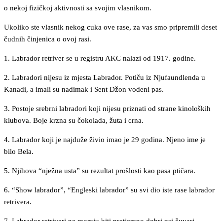
o nekoj fizičkoj aktivnosti sa svojim vlasnikom.
Ukoliko ste vlasnik nekog cuka ove rase, za vas smo pripremili deset
čudnih činjenica o ovoj rasi.
1. Labrador retriver se u registru AKC nalazi od 1917. godine.
2. Labradori nijesu iz mjesta Labrador. Potiču iz Njufaundlenda u
Kanadi, a imali su nadimak i Sent Džon vodeni pas.
3. Postoje srebrni labradori koji nijesu priznati od strane kinoloških
klubova. Boje krzna su čokolada, žuta i crna.
4. Labrador koji je najduže živio imao je 29 godina. Njeno ime je
bilo Bela.
5. Njihova “nježna usta” su rezultat prošlosti kao pasa ptičara.
6. “Show labrador”, “Engleski labrador” su svi dio iste rase labrador
retrivera.