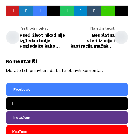
Prethodni tekst
Naredni tekst
Pseći život nikad nije
Besplatna
izgledao bolje:
sterilizacija i
Pogledajte kako
kastracija mačaka u
uživaju dva pit bula
VA Gorašević
(VIDEO)
Komentariši
Morate biti
prijavljeni
da biste objavili komentar.
Facebook
Instagram
YouTube