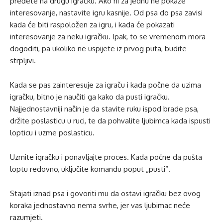
pređete na drugu igračku. Ako ni za jednu ne pokaže
interesovanje, nastavite igru kasnije. Od psa do psa zavisi
kada će biti raspoložen za igru, i kada će pokazati
interesovanje za neku igračku. Ipak, to se vremenom mora
dogoditi, pa ukoliko ne uspijete iz prvog puta, budite
strpljivi.
Kada se pas zainteresuje za igraču i kada počne da uzima
igračku, bitno je naučiti ga kako da pusti igračku.
Najjednostavniji način je da stavite ruku ispod brade psa,
držite poslasticu u ruci, te da pohvalite ljubimca kada ispusti
lopticu i uzme poslasticu.
Uzmite igračku i ponavljajte proces. Kada počne da pušta
loptu redovno, uključite komandu poput „pusti“.
Stajati iznad psa i govoriti mu da ostavi igračku bez ovog
koraka jednostavno nema svrhe, jer vas ljubimac neće
razumjeti.