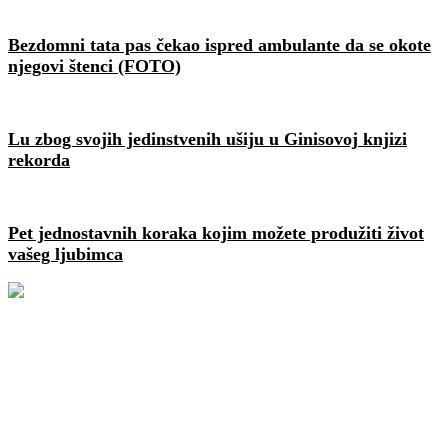
Bezdomni tata pas čekao ispred ambulante da se okote
njegovi štenci (FOTO)
Lu zbog svojih jedinstvenih ušiju u Ginisovoj knjizi
rekorda
Pet jednostavnih koraka kojim možete produžiti život
vašeg ljubimca