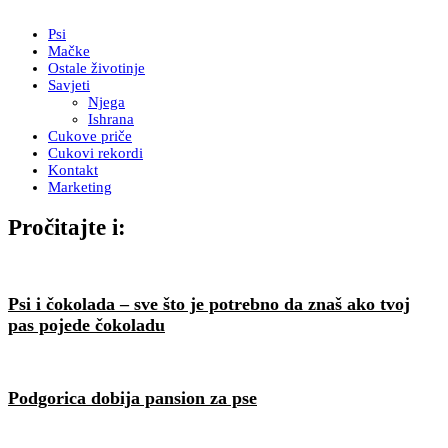
Psi
Mačke
Ostale životinje
Savjeti
Njega
Ishrana
Cukove priče
Cukovi rekordi
Kontakt
Marketing
Pročitajte i:
Psi i čokolada – sve što je potrebno da znaš ako tvoj
pas pojede čokoladu
Podgorica dobija pansion za pse