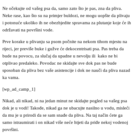
Ne očekujte od vašeg psa da, samo zato što je pas, zna da pliva.
Neke rase, kao što su na primjer buldozi, ne mogu uopšte da plivaju
i potonuće ukoliko ih ne obezbjedite spravama za plutanje koje će ih
održavati na površini vode.
Prve korake u plivanju sa psom počnite na nekom tihom mjestu na
rijeci, jer previše buke i gužve će dekocentrisati psa. Pas treba da
bude na povocu, za slučaj da upadne u nevolju ili kako ne bi
otplivao predaleko. Povodac ne skidajte sve dok pas ne bude
sposoban da pliva bez vaše asistencije i dok ne nauči da pliva nazad
ka vama.
[wp_ad_camp_1]
Nikad, ali nikad, ni na jedan minut ne skidajte pogled sa vašeg psa
dok je u vodi! Takođe, nikad ga ne ubacujte nasilno u vodu, misleći
da mu je u prirodi da se sam snađe da pliva. Na taj način ćete ga
samo istraumirati i on nikad više neće htjeti da priđe nekoj vodenoj
površini.