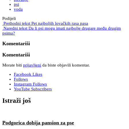
psi
voda
Podijeli
Prethodni tekst
Pet najboljih lovačkih rasa pasa
Naredni tekst
Da li psi mogu imati najbolje drugare među drugim
psima?
Komentariši
Komentariši
Morate biti
prijavljeni
da biste objavili komentar.
Facebook
Likes
Follows
Instagram
Follows
YouTube
Subscribers
Istraži još
Podgorica dobija pansion za pse