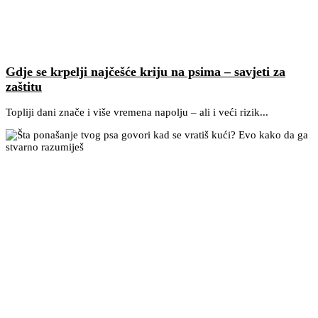
Gdje se krpelji najčešće kriju na psima – savjeti za
zaštitu
Topliji dani znače i više vremena napolju – ali i veći rizik...