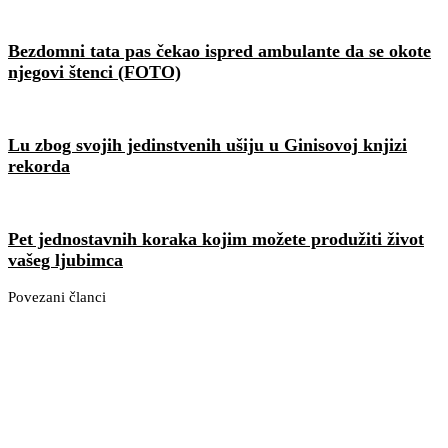
Bezdomni tata pas čekao ispred ambulante da se okote
njegovi štenci (FOTO)
Lu zbog svojih jedinstvenih ušiju u Ginisovoj knjizi
rekorda
Pet jednostavnih koraka kojim možete produžiti život
vašeg ljubimca
Povezani članci