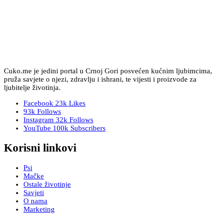
Cuko.me je jedini portal u Crnoj Gori posvećen kućnim ljubimcima,
pruža savjete o njezi, zdravlju i ishrani, te vijesti i proizvode za
ljubitelje životinja.
Facebook
23k
Likes
93k
Follows
Instagram
32k
Follows
YouTube
100k
Subscribers
Korisni linkovi
Psi
Mačke
Ostale životinje
Savjeti
O nama
Marketing