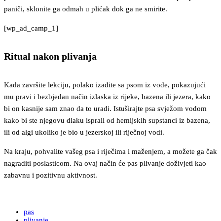
paniči, sklonite ga odmah u plićak dok ga ne smirite.
[wp_ad_camp_1]
Ritual nakon plivanja
Kada završite lekciju, polako izađite sa psom iz vode, pokazujući
mu pravi i bezbjedan način izlaska iz rijeke, bazena ili jezera, kako
bi on kasnije sam znao da to uradi. Istuširajte psa svježom vodom
kako bi ste njegovu dlaku isprali od hemijskih supstanci iz bazena,
ili od algi ukoliko je bio u jezerskoj ili riječnoj vodi.
Na kraju, pohvalite vašeg psa i riječima i maženjem, a možete ga čak
nagraditi poslasticom. Na ovaj način će pas plivanje doživjeti kao
zabavnu i pozitivnu aktivnost.
pas
plivanje