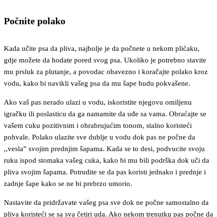
Počnite polako
Kada učite psa da pliva, najbolje je da počnete u nekom plićaku,
gdje možete da hodate pored svog psa. Ukoliko je potrebno stavite
mu prsluk za plutanje, a povodac obavezno i koračajte polako kroz
vodu, kako bi navikli vašeg psa da mu šape budu pokvašene.
Ako vaš pas nerado ulazi u vodu, iskoristite njegovu omiljenu
igračku ili poslasticu da ga namamite da uđe sa vama. Obraćajte se
vašem cuku pozitivnim i ohrabrujućim tonom, stalno koristeći
pohvale. Polako ulazite sve dublje u vodu dok pas ne počne da
,,vesla” svojim prednjim šapama. Kada se to desi, podvucite svoju
ruku ispod stomaka vašeg cuka, kako bi mu bili podrška dok uči da
pliva svojim šapama. Potrudite se da pas koristi jednako i prednje i
zadnje šape kako se ne bi prebrzo umorio.
Nastavite da pridržavate vašeg psa sve dok ne počne samostalno da
pliva koristeći se sa sva četiri uda. Ako nekom trenutku pas počne da