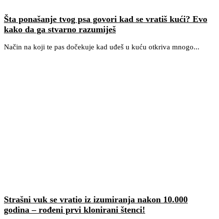
Šta ponašanje tvog psa govori kad se vratiš kući? Evo
kako da ga stvarno razumiješ
Način na koji te pas dočekuje kad uđeš u kuću otkriva mnogo...
Strašni vuk se vratio iz izumiranja nakon 10.000
godina – rođeni prvi klonirani štenci!