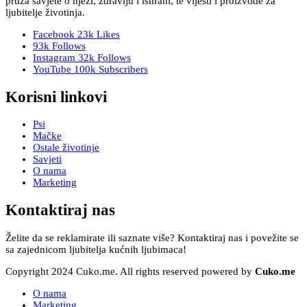
pruža savjete o njezi, zdravlju i ishrani, te vijesti i proizvode za
ljubitelje životinja.
Facebook
23k
Likes
93k
Follows
Instagram
32k
Follows
YouTube
100k
Subscribers
Korisni linkovi
Psi
Mačke
Ostale životinje
Savjeti
O nama
Marketing
Kontaktiraj nas
Želite da se reklamirate ili saznate više? Kontaktiraj nas i povežite se
sa zajednicom ljubitelja kućnih ljubimaca!
Copyright 2024 Cuko.me. All rights reserved powered by
Cuko.me
O nama
Marketing