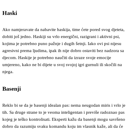
Haski
Ako namjeravate da nabavite haskija, time ćete pored svog djeteta,
dobiti još jedno. Haskiji su vrlo energični, razigrani i aktivni psi,
kojima je potrebno puno pažnje i dugih šetnji. Iako ovi psi nijesu
agresivni prema ljudima, ipak ih nije dobro ostaviti bez nadzora sa
djecom. Haskije je potrebno naučiti da izraze svoje emocije
umjereno, kako ne bi dijete u svoj svojoj igri gurnuli ili skočili na
njega.
Basenji
Reklo bi se da je basenji idealan pas: nema neugodan miris i vrlo je
tih. Sa druge strane to je veoma inteligentan i previše radoznao pas
kojeg je teško kontrolisati. Eksperti kažu da basenji mogu savršeno
dobro da razumiju svaku komandu koju im vlasnik kaže, ali da će