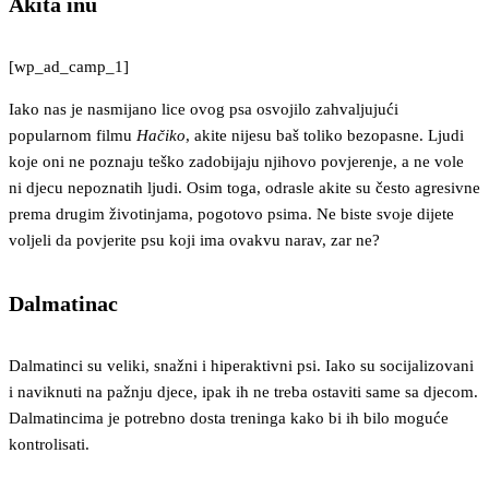
Akita inu
[wp_ad_camp_1]
Iako nas je nasmijano lice ovog psa osvojilo zahvaljujući
popularnom filmu
Hačiko
, akite nijesu baš toliko bezopasne. Ljudi
koje oni ne poznaju teško zadobijaju njihovo povjerenje, a ne vole
ni djecu nepoznatih ljudi. Osim toga, odrasle akite su često agresivne
prema drugim životinjama, pogotovo psima. Ne biste svoje dijete
voljeli da povjerite psu koji ima ovakvu narav, zar ne?
Dalmatinac
Dalmatinci su veliki, snažni i hiperaktivni psi. Iako su socijalizovani
i naviknuti na pažnju djece, ipak ih ne treba ostaviti same sa djecom.
Dalmatincima je potrebno dosta treninga kako bi ih bilo moguće
kontrolisati.