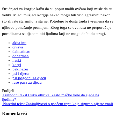
Stručnjaci za korgije kažu da su poput malih ovčara koji misle da su
veliki. Mladi mužjaci korgija nekad mogu biti vrlo agresivni nakon
što shvate šta smiju, a šta ne. Potrebno je dosta truda i vremena da se
njihovo ponašanje promijeni. Zbog toga se ova rasa ne preporučuje
porodicama sa djecom niti ljudima koji ne mogu da budu strogi.
akita inu
čivava
dalmatinac
doberman
haski
korgi
pekinezer
psi i djeca
psi pogodni za djecu
rase pasa za djecu
Podijeli
Prethodni tekst
Cuko otkriva: Zašto mačke vole da sjede na
ljudima?
Naredni tekst
Zanimljivosti o psećem repu koje sigurno nijeste znali
Komentariši