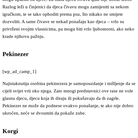
Razlog leži u činjenici da djeca čivavu mogu zamijeniti sa nekom
igračkom, te se tako ophoditi prema psu, što nikako ne smijete
dozvoliti. A same čivave se nekad ponašaju kao djeca – vrlo su
privrženi svojim vlasnicima, pa mogu biti vrlo ljubomorni, ako neko
krade njihovu pažnju.
Pekinezer
[wp_ad_camp_1]
Najistaknutija osobina pekinezera je samopouzdanje i mišljenje da se
cijeli svijet vrti oko njega. Zato mnogi predstavnici ove rase ne vole
glasnu djecu, djecu koja ih diraju ili pokušavaju da ih zagrle.
Pekinezer ne može da podnese ovakvo ponašanje, te ako nije dobro
ukroćen, neće se dvoumiti da pokaže zube.
Korgi