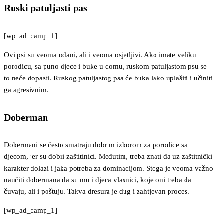
Ruski patuljasti pas
[wp_ad_camp_1]
Ovi psi su veoma odani, ali i veoma osjetljivi. Ako imate veliku
porodicu, sa puno djece i buke u domu, ruskom patuljastom psu se
to neće dopasti. Ruskog patuljastog psa će buka lako uplašiti i učiniti
ga agresivnim.
Doberman
Dobermani se često smatraju dobrim izborom za porodice sa
djecom, jer su dobri zaštitinici. Međutim, treba znati da uz zaštitnički
karakter dolazi i jaka potreba za dominacijom. Stoga je veoma važno
naučiti dobermana da su mu i djeca vlasnici, koje oni treba da
čuvaju, ali i poštuju. Takva dresura je dug i zahtjevan proces.
[wp_ad_camp_1]