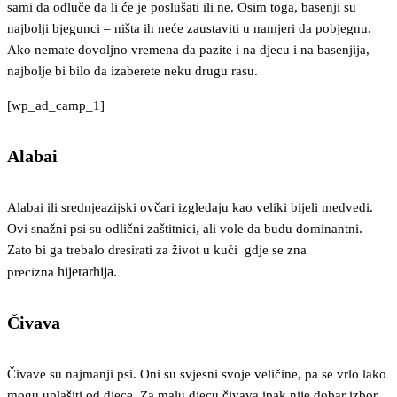
sami da odluče da li će je poslušati ili ne. Osim toga, basenji su
najbolji bjegunci – ništa ih neće zaustaviti u namjeri da pobjegnu.
Ako nemate dovoljno vremena da pazite i na djecu i na basenjija,
najbolje bi bilo da izaberete neku drugu rasu.
[wp_ad_camp_1]
Alabai
Alabai ili srednjeazijski ovčari izgledaju kao veliki bijeli medvedi.
Ovi snažni psi su odlični zaštitnici, ali vole da budu dominantni.
Zato bi ga trebalo dresirati za život u kući gdje se zna
hijerarhija.
precizna
Čivava
Čivave su najmanji psi. Oni su svjesni svoje veličine, pa se vrlo lako
mogu uplašiti od djece. Za malu djecu čivava ipak nije dobar izbor.