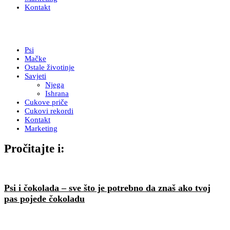
Kontakt
Psi
Mačke
Ostale životinje
Savjeti
Njega
Ishrana
Cukove priče
Cukovi rekordi
Kontakt
Marketing
Pročitajte i:
Psi i čokolada – sve što je potrebno da znaš ako tvoj
pas pojede čokoladu