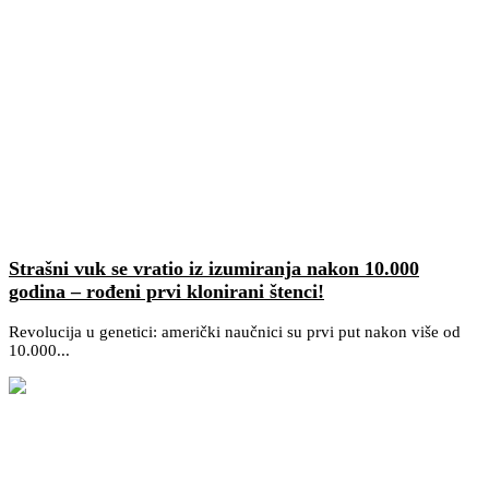
Strašni vuk se vratio iz izumiranja nakon 10.000
godina – rođeni prvi klonirani štenci!
Revolucija u genetici: američki naučnici su prvi put nakon više od
10.000...