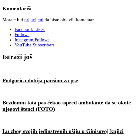
Komentariši
Morate biti
prijavljeni
da biste objavili komentar.
Facebook
Likes
Follows
Instagram
Follows
YouTube
Subscribers
Istraži još
Podgorica dobija pansion za pse
Bezdomni tata pas čekao ispred ambulante da se okote
njegovi štenci (FOTO)
Lu zbog svojih jedinstvenih ušiju u Ginisovoj knjizi