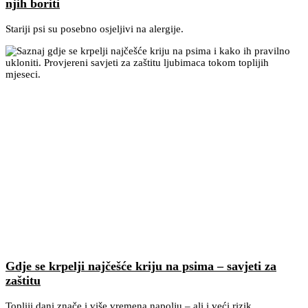
njih boriti
Stariji psi su posebno osjeljivi na alergije.
Gdje se krpelji najčešće kriju na psima – savjeti za
zaštitu
Topliji dani znače i više vremena napolju – ali i veći rizik...