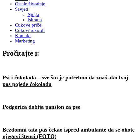
Ostale životinje
Savjeti
Njega
Ishrana
Cukove priče
Cukovi rekordi
Kontakt
Marketing
Pročitajte i:
Psi i čokolada – sve što je potrebno da znaš ako tvoj
pas pojede čokoladu
Podgorica dobija pansion za pse
Bezdomni tata pas čekao ispred ambulante da se okote
njegovi štenci (FOTO)