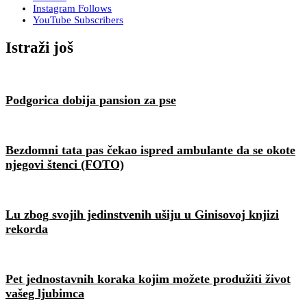
Instagram
Follows
YouTube
Subscribers
Istraži još
Podgorica dobija pansion za pse
Bezdomni tata pas čekao ispred ambulante da se okote
njegovi štenci (FOTO)
Lu zbog svojih jedinstvenih ušiju u Ginisovoj knjizi
rekorda
Pet jednostavnih koraka kojim možete produžiti život
vašeg ljubimca