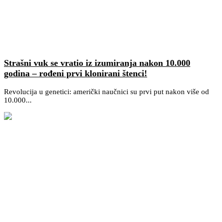
Strašni vuk se vratio iz izumiranja nakon 10.000
godina – rođeni prvi klonirani štenci!
Revolucija u genetici: američki naučnici su prvi put nakon više od
10.000...