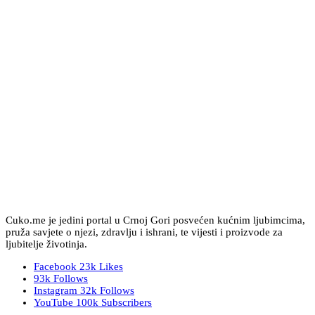
Cuko.me je jedini portal u Crnoj Gori posvećen kućnim ljubimcima,
pruža savjete o njezi, zdravlju i ishrani, te vijesti i proizvode za
ljubitelje životinja.
Facebook
23k
Likes
93k
Follows
Instagram
32k
Follows
YouTube
100k
Subscribers