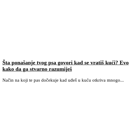
Šta ponašanje tvog psa govori kad se vratiš kući? Evo
kako da ga stvarno razumiješ
Način na koji te pas dočekuje kad uđeš u kuću otkriva mnogo...