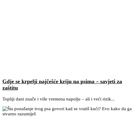
Gdje se krpelji najčešće kriju na psima – savjeti za
zaštitu
Topliji dani znače i više vremena napolju – ali i veći rizik...