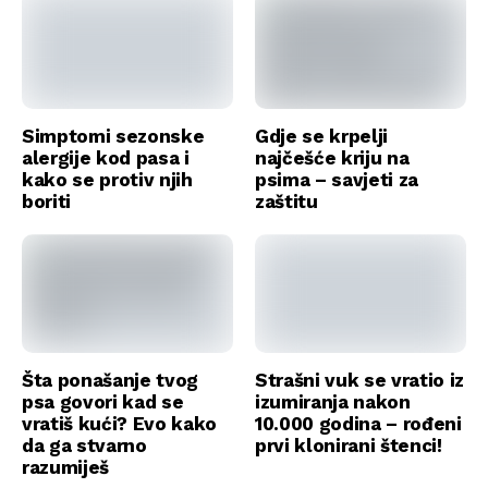
Simptomi sezonske
Gdje se krpelji
alergije kod pasa i
najčešće kriju na
kako se protiv njih
psima – savjeti za
boriti
zaštitu
Šta ponašanje tvog
Strašni vuk se vratio iz
psa govori kad se
izumiranja nakon
vratiš kući? Evo kako
10.000 godina – rođeni
da ga stvarno
prvi klonirani štenci!
razumiješ