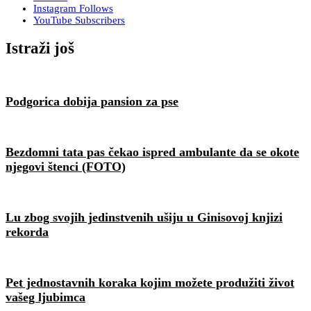
Instagram
Follows
YouTube
Subscribers
Istraži još
Podgorica dobija pansion za pse
Bezdomni tata pas čekao ispred ambulante da se okote
njegovi štenci (FOTO)
Lu zbog svojih jedinstvenih ušiju u Ginisovoj knjizi
rekorda
Pet jednostavnih koraka kojim možete produžiti život
vašeg ljubimca