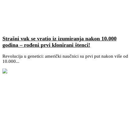
Strašni vuk se vratio iz izumiranja nakon 10.000
godina – rođeni prvi klonirani štenci!
Revolucija u genetici: američki naučnici su prvi put nakon više od
10.000...