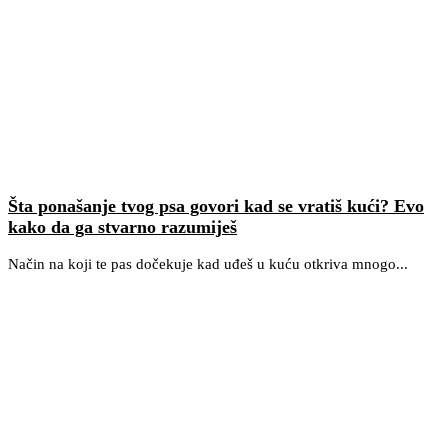
Šta ponašanje tvog psa govori kad se vratiš kući? Evo
kako da ga stvarno razumiješ
Način na koji te pas dočekuje kad uđeš u kuću otkriva mnogo...