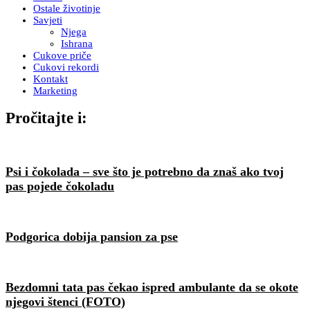
Ostale životinje
Savjeti
Njega
Ishrana
Cukove priče
Cukovi rekordi
Kontakt
Marketing
Pročitajte i:
Psi i čokolada – sve što je potrebno da znaš ako tvoj
pas pojede čokoladu
Podgorica dobija pansion za pse
Bezdomni tata pas čekao ispred ambulante da se okote
njegovi štenci (FOTO)