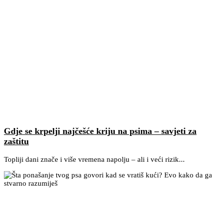
Gdje se krpelji najčešće kriju na psima – savjeti za
zaštitu
Topliji dani znače i više vremena napolju – ali i veći rizik...