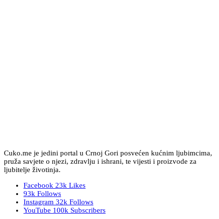
Cuko.me je jedini portal u Crnoj Gori posvećen kućnim ljubimcima,
pruža savjete o njezi, zdravlju i ishrani, te vijesti i proizvode za
ljubitelje životinja.
Facebook
23k
Likes
93k
Follows
Instagram
32k
Follows
YouTube
100k
Subscribers