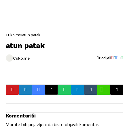
Cuko.me
atun patak
atun patak
Cuko.me
Podijeli
Komentariši
Morate biti
prijavljeni
da biste objavili komentar.