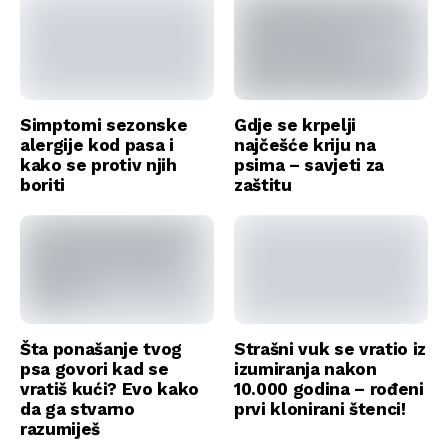
Simptomi sezonske
Gdje se krpelji
alergije kod pasa i
najčešće kriju na
kako se protiv njih
psima – savjeti za
boriti
zaštitu
Šta ponašanje tvog
Strašni vuk se vratio iz
psa govori kad se
izumiranja nakon
vratiš kući? Evo kako
10.000 godina – rođeni
da ga stvarno
prvi klonirani štenci!
razumiješ