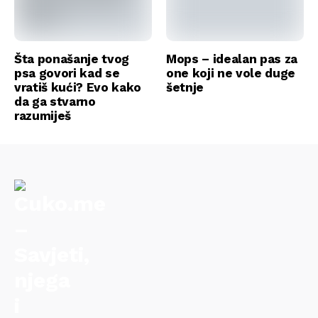
Šta ponašanje tvog
Mops – idealan pas za
psa govori kad se
one koji ne vole duge
vratiš kući? Evo kako
šetnje
da ga stvarno
razumiješ