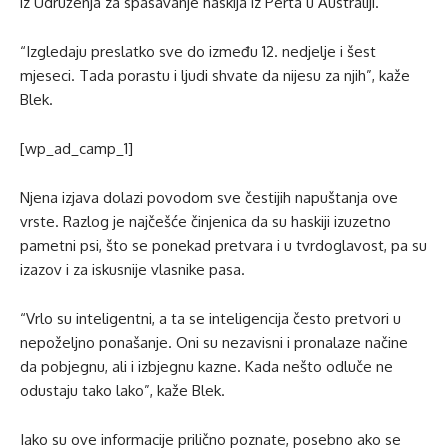
iz Udruženja za spasavanje haskija iz Perta u Australiji.
“Izgledaju preslatko sve do između 12. nedjelje i šest
mjeseci. Tada porastu i ljudi shvate da nijesu za njih”, kaže
Blek.
[wp_ad_camp_1]
Njena izjava dolazi povodom sve čestijih napuštanja ove
vrste. Razlog je najčešće činjenica da su haskiji izuzetno
pametni psi, što se ponekad pretvara i u tvrdoglavost, pa su
izazov i za iskusnije vlasnike pasa.
“Vrlo su inteligentni, a ta se inteligencija često pretvori u
nepoželjno ponašanje. Oni su nezavisni i pronalaze načine
da pobjegnu, ali i izbjegnu kazne. Kada nešto odluče ne
odustaju tako lako”, kaže Blek.
Iako su ove informacije prilično poznate, posebno ako se