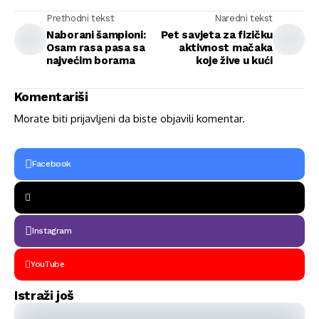
Prethodni tekst
Naredni tekst
Naborani šampioni:
Pet savjeta za fizičku
Osam rasa pasa sa
aktivnost mačaka
najvećim borama
koje žive u kući
Komentariši
Morate biti
prijavljeni
da biste objavili komentar.
Facebook
Instagram
YouTube
Istraži još