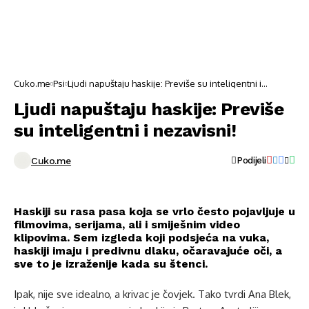
Cuko.me
Psi
Ljudi napuštaju haskije: Previše su inteligentni i
nezavisni!
Ljudi napuštaju haskije: Previše
su inteligentni i nezavisni!
Cuko.me
Podijeli
Haskiji su rasa pasa koja se vrlo često pojavljuje u
filmovima, serijama, ali i smiješnim video
klipovima. Sem izgleda koji podsjeća na vuka,
haskiji imaju i predivnu dlaku, očaravajuće oči, a
sve to je izraženije kada su štenci.
Ipak, nije sve idealno, a krivac je čovjek. Tako tvrdi Ana Blek,