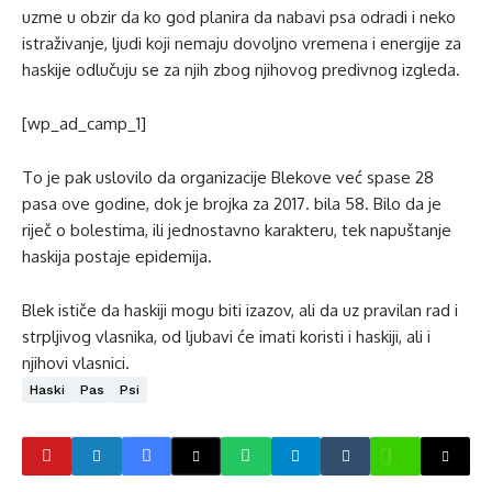
uzme u obzir da ko god planira da nabavi psa odradi i neko
istraživanje, ljudi koji nemaju dovoljno vremena i energije za
haskije odlučuju se za njih zbog njihovog predivnog izgleda.
[wp_ad_camp_1]
To je pak uslovilo da organizacije Blekove već spase 28
pasa ove godine, dok je brojka za 2017. bila 58. Bilo da je
riječ o bolestima, ili jednostavno karakteru, tek napuštanje
haskija postaje epidemija.
Blek ističe da haskiji mogu biti izazov, ali da uz pravilan rad i
strpljivog vlasnika, od ljubavi će imati koristi i haskiji, ali i
njihovi vlasnici.
Haski
Pas
Psi