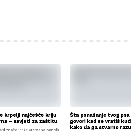
e krpelji najčešće kriju
Šta ponašanje tvog psa
ma – savjeti za zaštitu
govori kad se vratiš kuć
kako da ga stvarno raz
dani znače i više vremena napolju