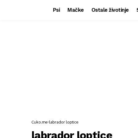
Psi
Mačke
Ostale životinje
Cuko.me
labrador loptice
labrador loptice