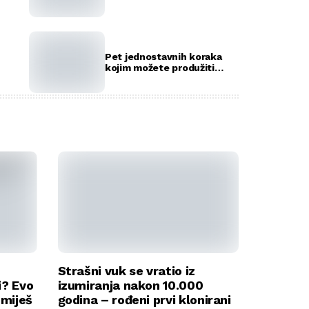
rekorda
Pet jednostavnih koraka
kojim možete produžiti
život vašeg ljubimca
Strašni vuk se vratio iz
i? Evo
izumiranja nakon 10.000
umiješ
godina – rođeni prvi klonirani