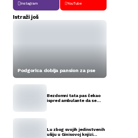
Instagram
YouTube
Istraži još
Podgorica dobija pansion za pse
Bezdomni tata pas čekao
ispred ambulante da se
okote njegovi štenci
(FOTO)
Lu zbog svojih jedinstvenih
ušiju u Ginisovoj knjizi