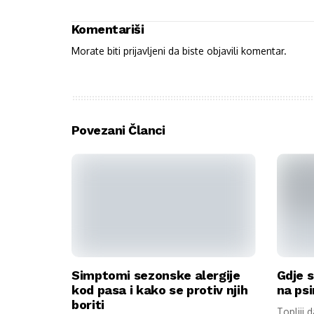
Komentariši
Morate biti
prijavljeni
da biste objavili komentar.
Povezani Članci
Simptomi sezonske alergije
Gdje s
kod pasa i kako se protiv njih
na psi
boriti
Topliji 