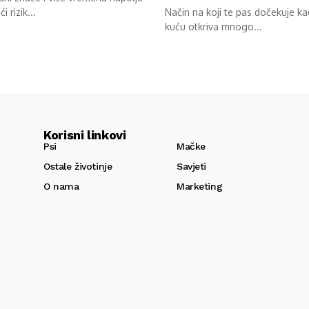
ći rizik...
Način na koji te pas dočekuje k
kuću otkriva mnogo...
Korisni linkovi
Psi
Mačke
Ostale životinje
Savjeti
O nama
Marketing