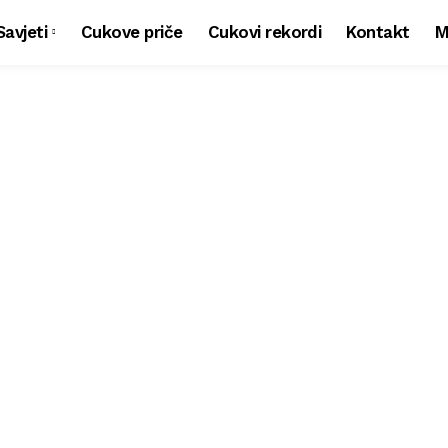
Savjeti
Cukove priče
Cukovi rekordi
Kontakt
M