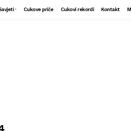
Savjeti
Cukove priče
Cukovi rekordi
Kontakt
M
4