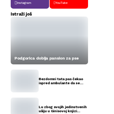
Instagram
YouTube
Istraži još
Podgorica dobija pansion za pse
Bezdomni tata pas čekao
ispred ambulante da se
okote njegovi štenci
(FOTO)
Lu zbog svojih jedinstvenih
ušiju u Ginisovoj knjizi