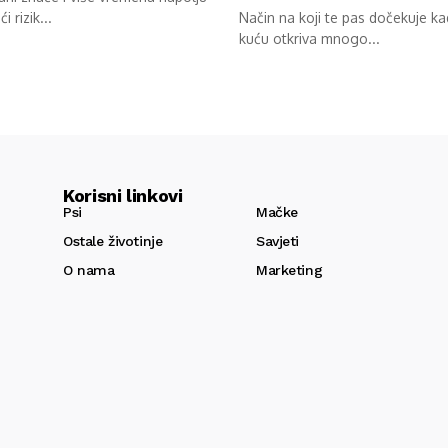
ći rizik...
Način na koji te pas dočekuje k
kuću otkriva mnogo...
Korisni linkovi
Psi
Mačke
Ostale životinje
Savjeti
O nama
Marketing