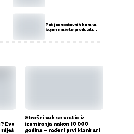
rekorda
Pet jednostavnih koraka
kojim možete produžiti
život vašeg ljubimca
Strašni vuk se vratio iz
i? Evo
izumiranja nakon 10.000
umiješ
godina – rođeni prvi klonirani