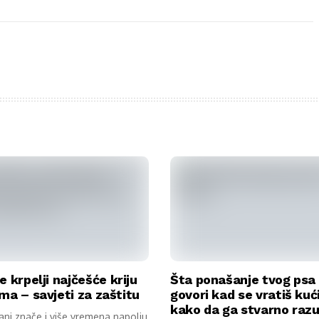
e krpelji najčešće kriju
Šta ponašanje tvog psa
ma – savjeti za zaštitu
govori kad se vratiš kuć
kako da ga stvarno raz
dani znače i više vremena napolju