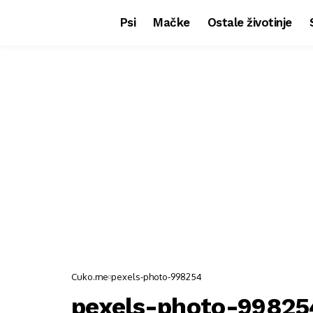
Psi
Mačke
Ostale životinje
Cuko.me
pexels-photo-998254
pexels-photo-99825