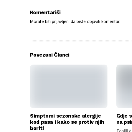
Komentariši
Morate biti
prijavljeni
da biste objavili komentar.
Povezani Članci
Simptomi sezonske alergije
Gdje s
kod pasa i kako se protiv njih
na psi
boriti
Topliji 