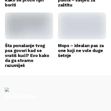
kako se protiv njih
psima – savjeti za
boriti
zaštitu
Šta ponašanje tvog
Mops – idealan pas za
psa govori kad se
one koji ne vole duge
vratiš kući? Evo kako
šetnje
da ga stvarno
razumiješ