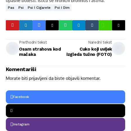
opasne bolesti. Ističu se hronični bronhitis i astma.
Pas
Psi
Psi I Cigarete
Psi I Dim
Prethodni tekst
Naredni tekst
Osam strahova kod
Cuko koji uvijek
mačaka
izgleda tužno (FOTO)
Komentariši
Morate biti
prijavljeni
da biste objavili komentar.
Facebook
Instagram