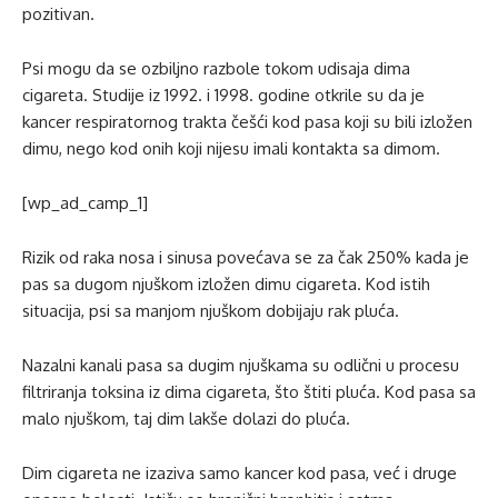
pozitivan.
Psi mogu da se ozbiljno razbole tokom udisaja dima
cigareta. Studije iz 1992. i 1998. godine otkrile su da je
kancer respiratornog trakta češći kod pasa koji su bili izložen
dimu, nego kod onih koji nijesu imali kontakta sa dimom.
[wp_ad_camp_1]
Rizik od raka nosa i sinusa povećava se za čak 250% kada je
pas sa dugom njuškom izložen dimu cigareta. Kod istih
situacija, psi sa manjom njuškom dobijaju rak pluća.
Nazalni kanali pasa sa dugim njuškama su odlični u procesu
filtriranja toksina iz dima cigareta, što štiti pluća. Kod pasa sa
malo njuškom, taj dim lakše dolazi do pluća.
Dim cigareta ne izaziva samo kancer kod pasa, već i druge