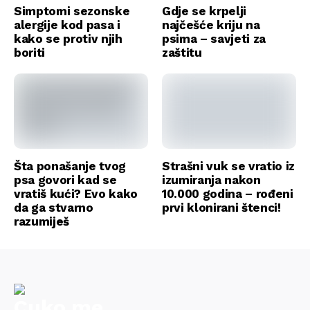
Simptomi sezonske
Gdje se krpelji
alergije kod pasa i
najčešće kriju na
kako se protiv njih
psima – savjeti za
boriti
zaštitu
Šta ponašanje tvog
Strašni vuk se vratio iz
psa govori kad se
izumiranja nakon
vratiš kući? Evo kako
10.000 godina – rođeni
da ga stvarno
prvi klonirani štenci!
razumiješ