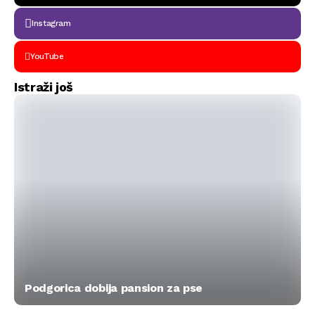
Instagram
YouTube
Istraži još
Podgorica dobija pansion za pse