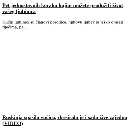
Pet jednostavnih koraka kojim možete produžiti život
vašeg ljubimca
Kućni ljubimci su članovi porodice, njihovu ljubav je teško opisati
riječima, pa...
Ruskinja spasila vučicu, dresirala je i sada žive zajedno
(VIDEO)