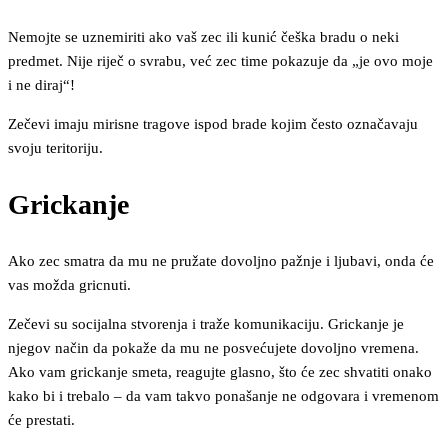
Nemojte se uznemiriti ako vaš zec ili kunić češka bradu o neki
predmet. Nije riječ o svrabu, već zec time pokazuje da „je ovo moje
i ne diraj“!
Zečevi imaju mirisne tragove ispod brade kojim često označavaju
svoju teritoriju.
Grickanje
Ako zec smatra da mu ne pružate dovoljno pažnje i ljubavi, onda će
vas možda gricnuti.
Zečevi su socijalna stvorenja i traže komunikaciju. Grickanje je
njegov način da pokaže da mu ne posvećujete dovoljno vremena.
Ako vam grickanje smeta, reagujte glasno, što će zec shvatiti onako
kako bi i trebalo – da vam takvo ponašanje ne odgovara i vremenom
će prestati.