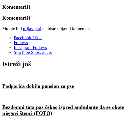
Komentariši
Komentariši
Morate biti
prijavljeni
da biste objavili komentar.
Facebook
Likes
Follows
Instagram
Follows
YouTube
Subscribers
Istraži još
Podgorica dobija pansion za pse
Bezdomni tata pas čekao ispred ambulante da se okote
njegovi štenci (FOTO)