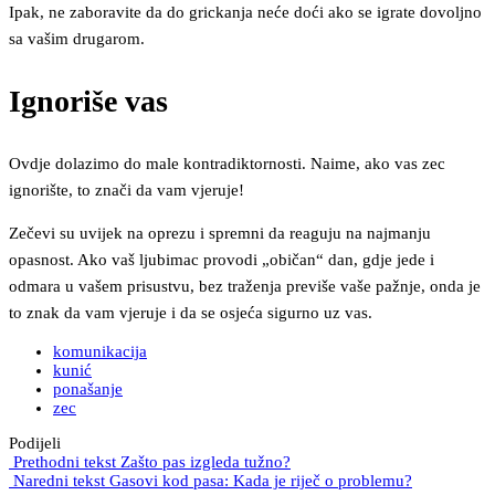
Ipak, ne zaboravite da do grickanja neće doći ako se igrate dovoljno
sa vašim drugarom.
Ignoriše vas
Ovdje dolazimo do male kontradiktornosti. Naime, ako vas zec
ignorište, to znači da vam vjeruje!
Zečevi su uvijek na oprezu i spremni da reaguju na najmanju
opasnost. Ako vaš ljubimac provodi „običan“ dan, gdje jede i
odmara u vašem prisustvu, bez traženja previše vaše pažnje, onda je
to znak da vam vjeruje i da se osjeća sigurno uz vas.
komunikacija
kunić
ponašanje
zec
Podijeli
Prethodni tekst
Zašto pas izgleda tužno?
Naredni tekst
Gasovi kod pasa: Kada je riječ o problemu?