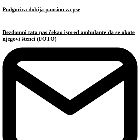
Podgorica dobija pansion za pse
Bezdomni tata pas čekao ispred ambulante da se okote
njegovi štenci (FOTO)