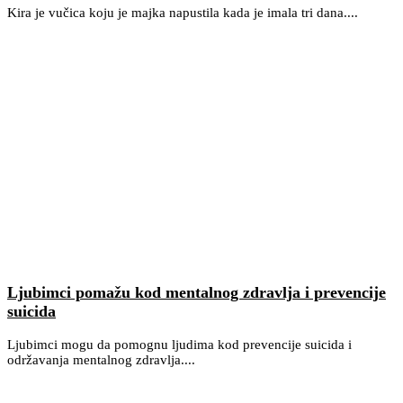
Kira je vučica koju je majka napustila kada je imala tri dana....
Ljubimci pomažu kod mentalnog zdravlja i prevencije
suicida
Ljubimci mogu da pomognu ljudima kod prevencije suicida i
održavanja mentalnog zdravlja....