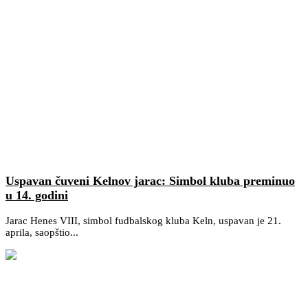
Uspavan čuveni Kelnov jarac: Simbol kluba preminuo
u 14. godini
Jarac Henes VIII, simbol fudbalskog kluba Keln, uspavan je 21.
aprila, saopštio...