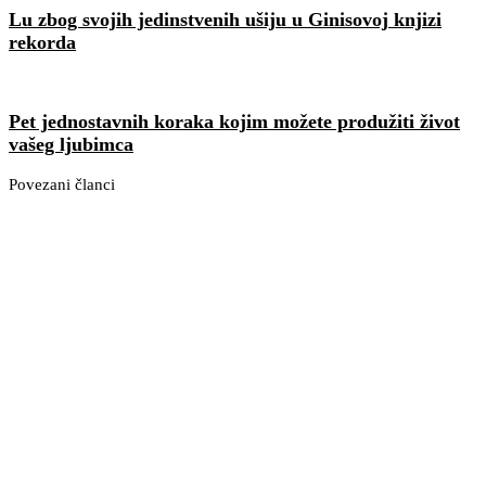
Lu zbog svojih jedinstvenih ušiju u Ginisovoj knjizi
rekorda
Pet jednostavnih koraka kojim možete produžiti život
vašeg ljubimca
Povezani članci