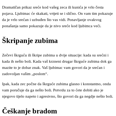
Dramatičan prikaz sreće kod vašeg zeca ili kunića je vrlo česta
pojava. Ljubimac će skakati, vrtjeti se i slično. On vam tim pokazuje
da je vrlo srećan i uzbuđen što vas vidi. Ponavljanje ovakvog
ponašanja samo pokazuje da je nivo sreće kod ljubimca veći.
Škripanje zubima
Zečevi škrguću ili škripe zubima u dvije situacije: kada su srećni i
kada ih nešto boli. Kada vaš krzneni drugar škrguće zubima dok ga
mazite to je dobar znak. Vaš ljubimac vam govori da je srećan i
zadovoljan vašim „poslom“.
Ipak, kada zec počne da škrguće zubima glasno i konstantno, onda
vam poručuje da ga nešto boli. Potvrdu za to ćete dobiti ako je
njegovo tijelo napeto i agresivno, što govori da ga negdje nešto boli.
Češkanje bradom