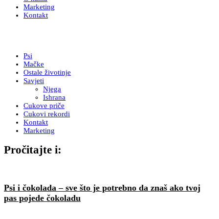
Marketing
Kontakt
Psi
Mačke
Ostale životinje
Savjeti
Njega
Ishrana
Cukove priče
Cukovi rekordi
Kontakt
Marketing
Pročitajte i:
Psi i čokolada – sve što je potrebno da znaš ako tvoj
pas pojede čokoladu