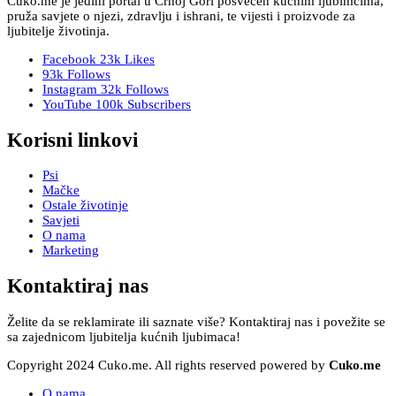
Cuko.me je jedini portal u Crnoj Gori posvećen kućnim ljubimcima,
pruža savjete o njezi, zdravlju i ishrani, te vijesti i proizvode za
ljubitelje životinja.
Facebook
23k
Likes
93k
Follows
Instagram
32k
Follows
YouTube
100k
Subscribers
Korisni linkovi
Psi
Mačke
Ostale životinje
Savjeti
O nama
Marketing
Kontaktiraj nas
Želite da se reklamirate ili saznate više? Kontaktiraj nas i povežite se
sa zajednicom ljubitelja kućnih ljubimaca!
Copyright 2024 Cuko.me. All rights reserved powered by
Cuko.me
O nama