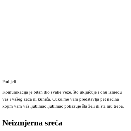
Podijeli
Komunikacija je bitan dio svake veze, što uključuje i onu između
vas i vašeg zeca ili kunića. Cuko.me vam predstavlja pet načina
kojim vam vaš ljubimac ljubimac pokazuje šta želi ili šta mu treba.
Neizmjerna sreća