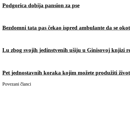
Podgorica dobija pansion za pse
Bezdomni tata pas čekao ispred ambulante da se okot
Lu zbog svojih jedinstvenih ušiju u Ginisovoj knjizi 
Pet jednostavnih koraka kojim možete produžiti živo
Povezani članci