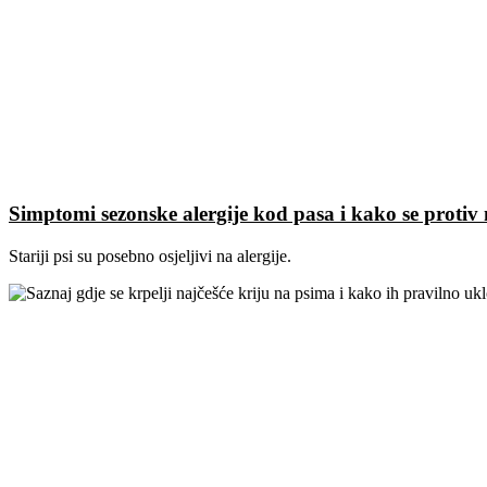
Simptomi sezonske alergije kod pasa i kako se protiv n
Stariji psi su posebno osjeljivi na alergije.