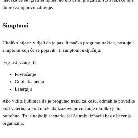
mačaka će se igrati sa njima, no dio će ih progutati, što svakako nije
dobro za njihovo zdravlje.
Simptomi
Ukoliko nijeste vidjeli da je pas ili mačka progutao trakicu, postoje i
simptomi koji će se pojaviti. Ti simptomi uključuju:
[wp_ad_camp_1]
Povraćanje
Gubitak apetita
Letargiju
Ako vidite ljubimca da je progutao traku za kosu, odmah je povedite
kod veterinara koji može da izazove povraćanje ukoliko je to
potrebno. To je najbolji scenario, jer će traku izbaciti bez oštećenja
organizma.