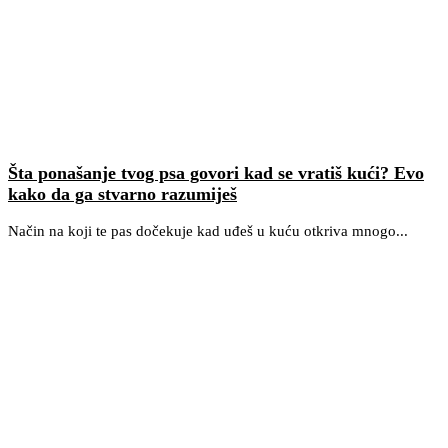
Šta ponašanje tvog psa govori kad se vratiš kući? Evo
kako da ga stvarno razumiješ
Način na koji te pas dočekuje kad uđeš u kuću otkriva mnogo...