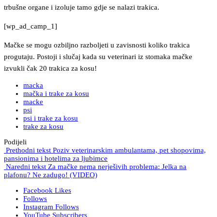
trbušne organe i izoluje tamo gdje se nalazi trakica.
[wp_ad_camp_1]
Mačke se mogu ozbiljno razboljeti u zavisnosti koliko trakica
progutaju. Postoji i slučaj kada su veterinari iz stomaka mačke
izvukli čak 20 trakica za kosu!
macka
mačka i trake za kosu
macke
psi
psi i trake za kosu
trake za kosu
Podijeli
Prethodni tekst
Poziv veterinarskim ambulantama, pet shopovima,
pansionima i hotelima za ljubimce
Naredni tekst
Za mačke nema nerješivih problema: Jelka na
plafonu? Ne zadugo! (VIDEO)
Facebook
Likes
Follows
Instagram
Follows
YouTube
Subscribers