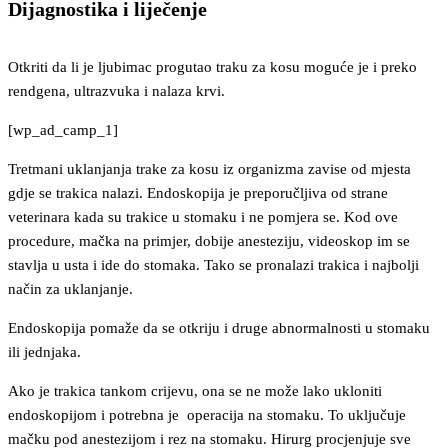
Dijagnostika i liječenje
Otkriti da li je ljubimac progutao traku za kosu moguće je i preko
rendgena, ultrazvuka i nalaza krvi.
[wp_ad_camp_1]
Tretmani uklanjanja trake za kosu iz organizma zavise od mjesta
gdje se trakica nalazi. Endoskopija je preporučljiva od strane
veterinara kada su trakice u stomaku i ne pomjera se. Kod ove
procedure, mačka na primjer, dobije anesteziju, videoskop im se
stavlja u usta i ide do stomaka. Tako se pronalazi trakica i najbolji
način za uklanjanje.
Endoskopija pomaže da se otkriju i druge abnormalnosti u stomaku
ili jednjaka.
Ako je trakica tankom crijevu, ona se ne može lako ukloniti
endoskopijom i potrebna je operacija na stomaku. To uključuje
mačku pod anestezijom i rez na stomaku. Hirurg procjenjuje sve