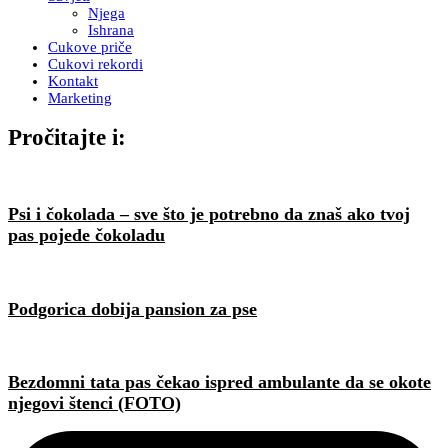
Njega
Ishrana
Cukove priče
Cukovi rekordi
Kontakt
Marketing
Pročitajte i:
Psi i čokolada – sve što je potrebno da znaš ako tvoj
pas pojede čokoladu
Podgorica dobija pansion za pse
Bezdomni tata pas čekao ispred ambulante da se okote
njegovi štenci (FOTO)