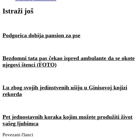
Istraži još
Podgorica dobija pansion za pse
Bezdomni tata pas čekao ispred ambulante da se okote
njegovi štenci (FOTO)
Lu zbog svojih jedinstvenih ušiju u Ginisovoj knjizi
rekorda
Pet jednostavnih koraka kojim možete produžiti život
vašeg ljubimca
Povezani članci