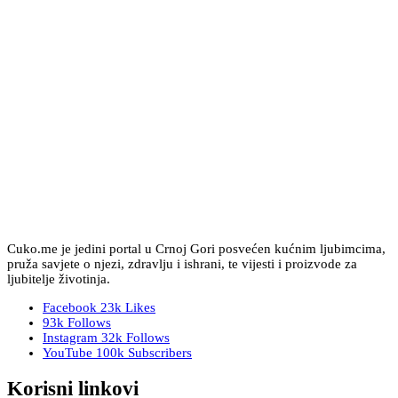
Cuko.me je jedini portal u Crnoj Gori posvećen kućnim ljubimcima,
pruža savjete o njezi, zdravlju i ishrani, te vijesti i proizvode za
ljubitelje životinja.
Facebook
23k
Likes
93k
Follows
Instagram
32k
Follows
YouTube
100k
Subscribers
Korisni linkovi