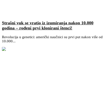
Strašni vuk se vratio iz izumiranja nakon 10.000
godina – rođeni prvi klonirani štenci!
Revolucija u genetici: američki naučnici su prvi put nakon više od
10.000...