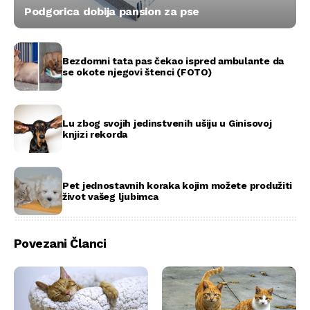
Podgorica dobija pansion za pse
Bezdomni tata pas čekao ispred ambulante da
se okote njegovi štenci (FOTO)
Lu zbog svojih jedinstvenih ušiju u Ginisovoj
knjizi rekorda
Pet jednostavnih koraka kojim možete produžiti
život vašeg ljubimca
Povezani Članci