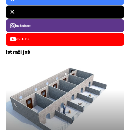
Instagram
YouTube
Istraži još