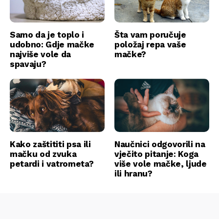
Samo da je toplo i
Šta vam poručuje
udobno: Gdje mačke
položaj repa vaše
najviše vole da
mačke?
spavaju?
Kako zaštititi psa ili
Naučnici odgovorili na
mačku od zvuka
vječito pitanje: Koga
petardi i vatrometa?
više vole mačke, ljude
ili hranu?