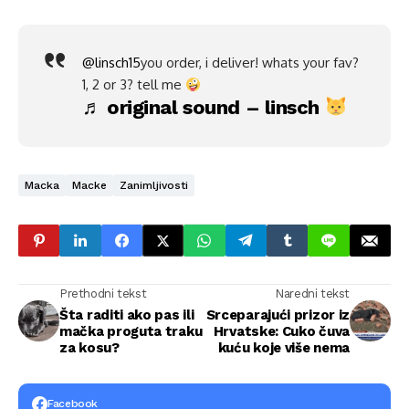
@linsch15
you order, i deliver! whats your fav?
1, 2 or 3? tell me
♬ original sound – linsch
Macka
Macke
Zanimljivosti
Prethodni tekst
Naredni tekst
Šta raditi ako pas ili
Srceparajući prizor iz
mačka proguta traku
Hrvatske: Cuko čuva
za kosu?
kuću koje više nema
Facebook