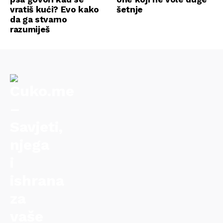
vratiš kući? Evo kako
šetnje
da ga stvarno
razumiješ