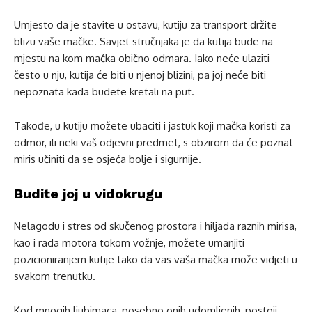
Umjesto da je stavite u ostavu, kutiju za transport držite
blizu vaše mačke. Savjet stručnjaka je da kutija bude na
mjestu na kom mačka obično odmara. Iako neće ulaziti
često u nju, kutija će biti u njenoj blizini, pa joj neće biti
nepoznata kada budete kretali na put.
Takođe, u kutiju možete ubaciti i jastuk koji mačka koristi za
odmor, ili neki vaš odjevni predmet, s obzirom da će poznat
miris učiniti da se osjeća bolje i sigurnije.
Budite joj u vidokrugu
Nelagodu i stres od skučenog prostora i hiljada raznih mirisa,
kao i rada motora tokom vožnje, možete umanjiti
pozicioniranjem kutije tako da vas vaša mačka može vidjeti u
svakom trenutku.
Kod mnogih ljubimaca, posebno onih udomljenih, postoji