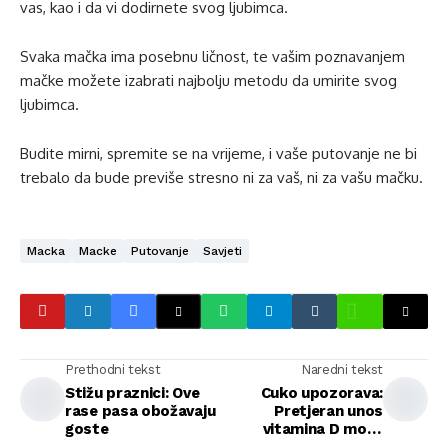
vas, kao i da vi dodirnete svog ljubimca.
Svaka mačka ima posebnu ličnost, te vašim poznavanjem
mačke možete izabrati najbolju metodu da umirite svog
ljubimca.
Budite mirni, spremite se na vrijeme, i vaše putovanje ne bi
trebalo da bude previše stresno ni za vaš, ni za vašu mačku.
Macka
Macke
Putovanje
Savjeti
Prethodni tekst
Naredni tekst
Stižu praznici: Ove
Cuko upozorava:
rase pasa obožavaju
Pretjeran unos
goste
vitamina D može
dovesti do smrti