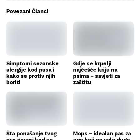
Povezani Članci
Simptomi sezonske
Gdje se krpelji
alergije kod pasa i
najčešće kriju na
kako se protiv njih
psima – savjeti za
boriti
zaštitu
Šta ponašanje tvog
Mops – idealan pas za
psa govori kad se
one koji ne vole duge