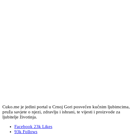
Cuko.me je jedini portal u Crnoj Gori posvećen kućnim ljubimcima,
pruža savjete o njezi, zdravlju i ishrani, te vijesti i proizvode za
ljubitelje životinja.
Facebook
23k
Likes
93k
Follows