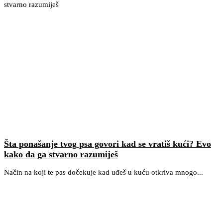
Šta ponašanje tvog psa govori kad se vratiš kući? Evo
kako da ga stvarno razumiješ
Način na koji te pas dočekuje kad uđeš u kuću otkriva mnogo...