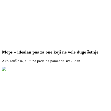
Mops – idealan pas za one koji ne vole duge šetnje
Ako želiš psa, ali ti ne pada na pamet da svaki dan...