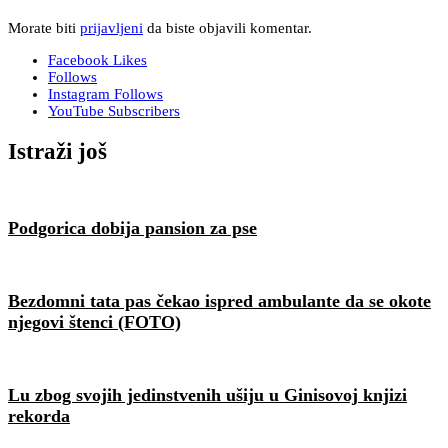
Morate biti
prijavljeni
da biste objavili komentar.
Facebook
Likes
Follows
Instagram
Follows
YouTube
Subscribers
Istraži još
Podgorica dobija pansion za pse
Bezdomni tata pas čekao ispred ambulante da se okote
njegovi štenci (FOTO)
Lu zbog svojih jedinstvenih ušiju u Ginisovoj knjizi
rekorda