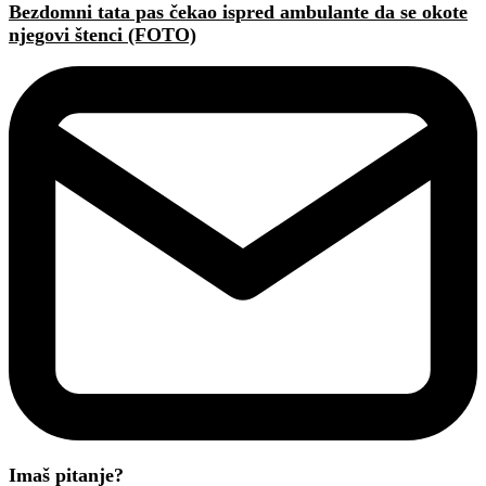
Bezdomni tata pas čekao ispred ambulante da se okote
njegovi štenci (FOTO)
Imaš pitanje?