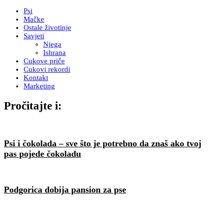
Psi
Mačke
Ostale životinje
Savjeti
Njega
Ishrana
Cukove priče
Cukovi rekordi
Kontakt
Marketing
Pročitajte i:
Psi i čokolada – sve što je potrebno da znaš ako tvoj
pas pojede čokoladu
Podgorica dobija pansion za pse