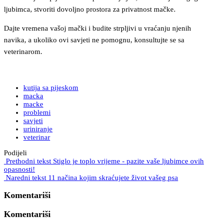
ljubimca, stvoriti dovoljno prostora za privatnost mačke.
Dajte vremena vašoj mački i budite strpljivi u vraćanju njenih
navika, a ukoliko ovi savjeti ne pomognu, konsultujte se sa
veterinarom.
kutija sa pijeskom
macka
macke
problemi
savjeti
uriniranje
veterinar
Podijeli
Prethodni tekst
Stiglo je toplo vrijeme - pazite vaše ljubimce ovih
opasnosti!
Naredni tekst
11 načina kojim skraćujete život vašeg psa
Komentariši
Komentariši