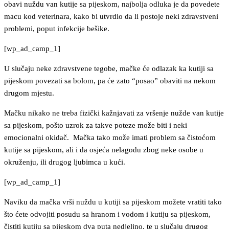
obavi nuždu van kutije sa pijeskom, najbolja odluka je da povedete
macu kod veterinara, kako bi utvrdio da li postoje neki zdravstveni
problemi, poput infekcije bešike.
[wp_ad_camp_1]
U slučaju neke zdravstvene tegobe, mačke će odlazak ka kutiji sa
pijeskom povezati sa bolom, pa će zato “posao” obaviti na nekom
drugom mjestu.
Mačku nikako ne treba fizički kažnjavati za vršenje nužde van kutije
sa pijeskom, pošto uzrok za takve poteze može biti i neki
emocionalni okidač. Mačka tako može imati problem sa čistoćom
kutije sa pijeskom, ali i da osjeća nelagodu zbog neke osobe u
okruženju, ili drugog ljubimca u kući.
[wp_ad_camp_1]
Naviku da mačka vrši nuždu u kutiji sa pijeskom možete vratiti tako
što ćete odvojiti posudu sa hranom i vodom i kutiju sa pijeskom,
čistiti kutiju sa pijeskom dva puta nedjeljno, te u slučaju drugog