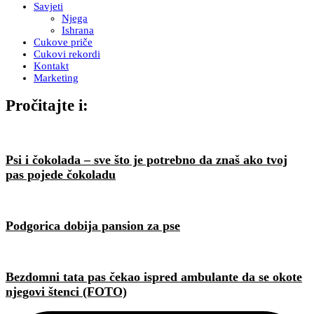
Savjeti
Njega
Ishrana
Cukove priče
Cukovi rekordi
Kontakt
Marketing
Pročitajte i:
Psi i čokolada – sve što je potrebno da znaš ako tvoj
pas pojede čokoladu
Podgorica dobija pansion za pse
Bezdomni tata pas čekao ispred ambulante da se okote
njegovi štenci (FOTO)