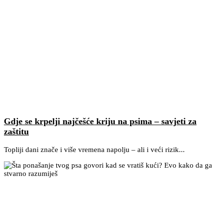
Gdje se krpelji najčešće kriju na psima – savjeti za
zaštitu
Topliji dani znače i više vremena napolju – ali i veći rizik...