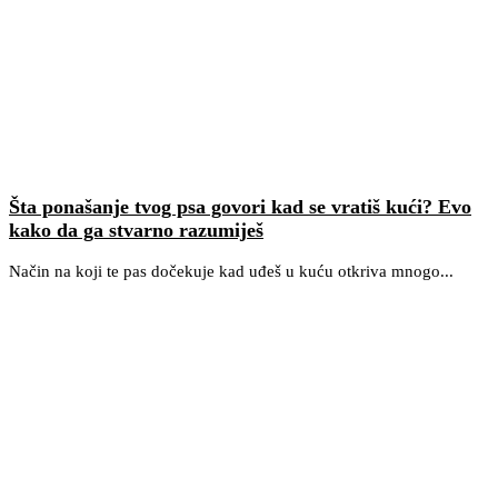
Šta ponašanje tvog psa govori kad se vratiš kući? Evo
kako da ga stvarno razumiješ
Način na koji te pas dočekuje kad uđeš u kuću otkriva mnogo...