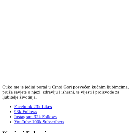
Cuko.me je jedini portal u Crnoj Gori posvećen kućnim ljubimcima,
pruža savjete o njezi, zdravlju i ishrani, te vijesti i proizvode za
ljubitelje životinja.
Facebook
23k
Likes
93k
Follows
Instagram
32k
Follows
YouTube
100k
Subscribers