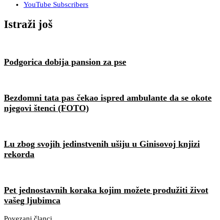
YouTube
Subscribers
Istraži još
Podgorica dobija pansion za pse
Bezdomni tata pas čekao ispred ambulante da se okote
njegovi štenci (FOTO)
Lu zbog svojih jedinstvenih ušiju u Ginisovoj knjizi
rekorda
Pet jednostavnih koraka kojim možete produžiti život
vašeg ljubimca
Povezani članci