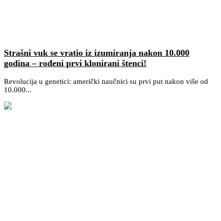
Strašni vuk se vratio iz izumiranja nakon 10.000
godina – rođeni prvi klonirani štenci!
Revolucija u genetici: američki naučnici su prvi put nakon više od
10.000...