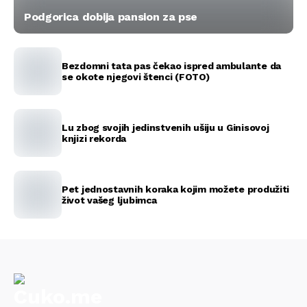
Podgorica dobija pansion za pse
Bezdomni tata pas čekao ispred ambulante da
se okote njegovi štenci (FOTO)
Lu zbog svojih jedinstvenih ušiju u Ginisovoj
knjizi rekorda
Pet jednostavnih koraka kojim možete produžiti
život vašeg ljubimca