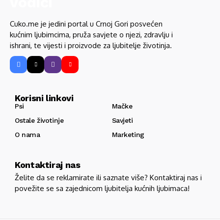
Cuko.me je jedini portal u Crnoj Gori posvećen
kućnim ljubimcima, pruža savjete o njezi, zdravlju i
ishrani, te vijesti i proizvode za ljubitelje životinja.
Korisni linkovi
Psi
Mačke
Ostale životinje
Savjeti
O nama
Marketing
Kontaktiraj nas
Želite da se reklamirate ili saznate više? Kontaktiraj nas i
povežite se sa zajednicom ljubitelja kućnih ljubimaca!