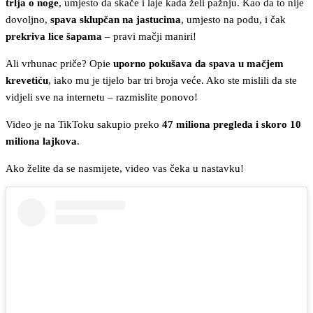
trlja o noge
, umjesto da skače i laje kada želi pažnju. Kao da to nije
dovoljno,
spava sklupčan na jastucima
, umjesto na podu, i čak
prekriva lice šapama
– pravi mačji maniri!
Ali vrhunac priče? Opie
uporno pokušava da spava u mačjem
krevetiću
, iako mu je tijelo bar tri broja veće. Ako ste mislili da ste
vidjeli sve na internetu – razmislite ponovo!
Video je na TikToku sakupio preko
47 miliona pregleda i skoro 10
miliona lajkova
.
Ako želite da se nasmijete, video vas čeka u nastavku!