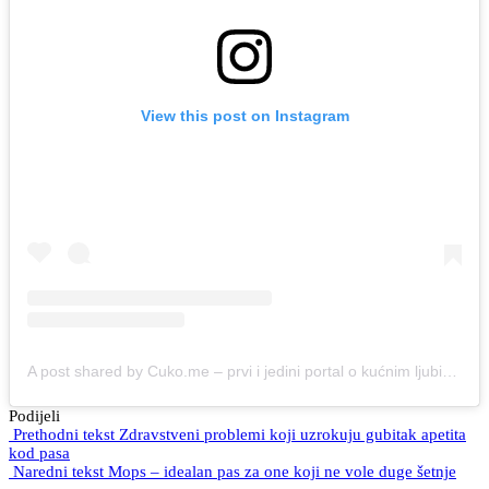
View this post on Instagram
A post shared by Cuko.me – prvi i jedini portal o kućnim ljubimcima u Crnoj Gori (@cuko.me)
Podijeli
Prethodni tekst
Zdravstveni problemi koji uzrokuju gubitak apetita
kod pasa
Naredni tekst
Mops – idealan pas za one koji ne vole duge šetnje