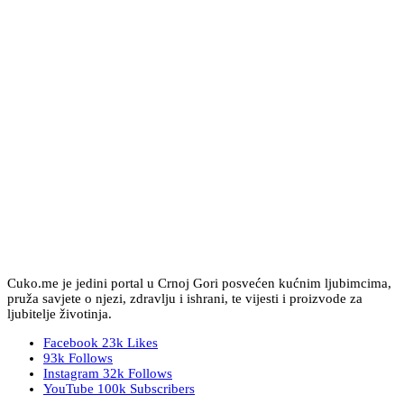
Cuko.me je jedini portal u Crnoj Gori posvećen kućnim ljubimcima,
pruža savjete o njezi, zdravlju i ishrani, te vijesti i proizvode za
ljubitelje životinja.
Facebook
23k
Likes
93k
Follows
Instagram
32k
Follows
YouTube
100k
Subscribers