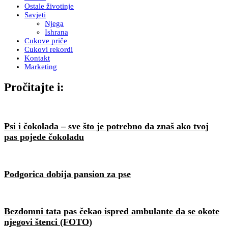
Ostale životinje
Savjeti
Njega
Ishrana
Cukove priče
Cukovi rekordi
Kontakt
Marketing
Pročitajte i:
Psi i čokolada – sve što je potrebno da znaš ako tvoj
pas pojede čokoladu
Podgorica dobija pansion za pse
Bezdomni tata pas čekao ispred ambulante da se okote
njegovi štenci (FOTO)