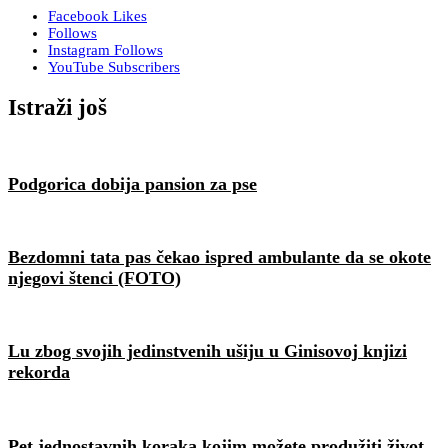
Facebook
Likes
Follows
Instagram
Follows
YouTube
Subscribers
Istraži još
Podgorica dobija pansion za pse
Bezdomni tata pas čekao ispred ambulante da se okote
njegovi štenci (FOTO)
Lu zbog svojih jedinstvenih ušiju u Ginisovoj knjizi
rekorda
Pet jednostavnih koraka kojim možete produžiti život