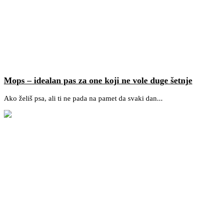
Mops – idealan pas za one koji ne vole duge šetnje
Ako želiš psa, ali ti ne pada na pamet da svaki dan...