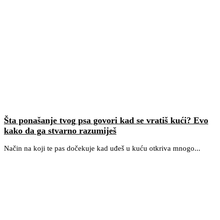
Šta ponašanje tvog psa govori kad se vratiš kući? Evo
kako da ga stvarno razumiješ
Način na koji te pas dočekuje kad uđeš u kuću otkriva mnogo...