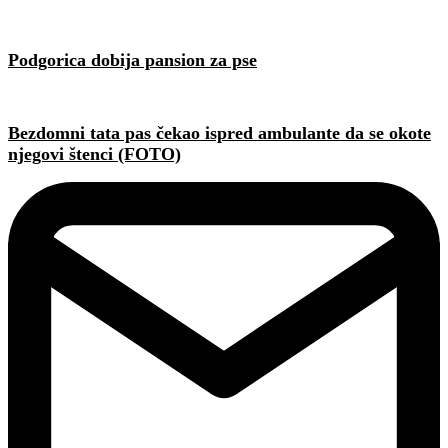
Podgorica dobija pansion za pse
Bezdomni tata pas čekao ispred ambulante da se okote
njegovi štenci (FOTO)