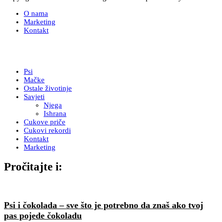
O nama
Marketing
Kontakt
Psi
Mačke
Ostale životinje
Savjeti
Njega
Ishrana
Cukove priče
Cukovi rekordi
Kontakt
Marketing
Pročitajte i:
Psi i čokolada – sve što je potrebno da znaš ako tvoj
pas pojede čokoladu