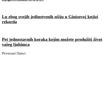
Lu zbog svojih jedinstvenih ušiju u Ginisovoj knjizi
rekorda
Pet jednostavnih koraka kojim možete produžiti život
vašeg ljubimca
Povezani članci