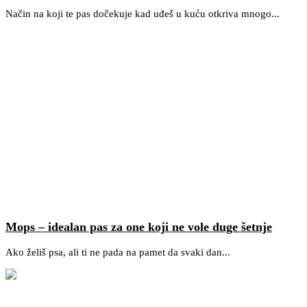
Način na koji te pas dočekuje kad uđeš u kuću otkriva mnogo...
Mops – idealan pas za one koji ne vole duge šetnje
Ako želiš psa, ali ti ne pada na pamet da svaki dan...