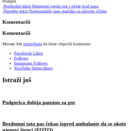
Podijeli
Prethodni tekst
Simptomi ujeda ose i pčele kod pasa
Naredni tekst
Najpoznatije rase mačaka sa plavim očima
Komentariši
Komentariši
Morate biti
prijavljeni
da biste objavili komentar.
Facebook
Likes
Follows
Instagram
Follows
YouTube
Subscribers
Istraži još
Podgorica dobija pansion za pse
Bezdomni tata pas čekao ispred ambulante da se okote
njegovi štenci (FOTO)