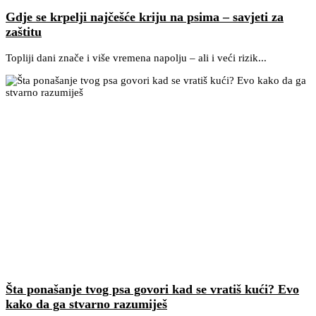
Gdje se krpelji najčešće kriju na psima – savjeti za
zaštitu
Topliji dani znače i više vremena napolju – ali i veći rizik...
Šta ponašanje tvog psa govori kad se vratiš kući? Evo
kako da ga stvarno razumiješ