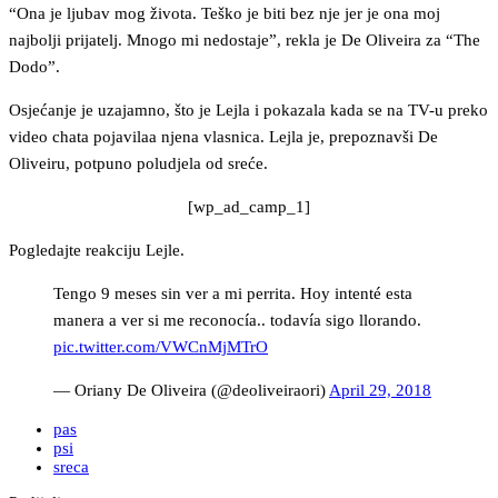
“Ona je ljubav mog života. Teško je biti bez nje jer je ona moj
najbolji prijatelj. Mnogo mi nedostaje”, rekla je De Oliveira za “The
Dodo”.
Osjećanje je uzajamno, što je Lejla i pokazala kada se na TV-u preko
video chata pojavilaa njena vlasnica. Lejla je, prepoznavši De
Oliveiru, potpuno poludjela od sreće.
[wp_ad_camp_1]
Pogledajte reakciju Lejle.
Tengo 9 meses sin ver a mi perrita. Hoy intenté esta
manera a ver si me reconocía.. todavía sigo llorando.
pic.twitter.com/VWCnMjMTrO
— Oriany De Oliveira (@deoliveiraori)
April 29, 2018
pas
psi
sreca