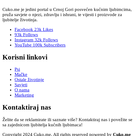
Cuko.me je jedini portal u Crnoj Gori posvećen kućnim ljubimcima,
pruža savjete o njezi, zdravlju i ishrani, te vijesti i proizvode za
ljubitelje životinja.
Facebook
23k
Likes
93k
Follows
Instagram
32k
Follows
YouTube
100k
Subscribers
Korisni linkovi
Psi
Mačke
Ostale životinje
Savjeti
O nama
Marketing
Kontaktiraj nas
Želite da se reklamirate ili saznate više? Kontaktiraj nas i povežite se
sa zajednicom ljubitelja kućnih ljubimaca!
Copyright 2024 Cuko.me. All rights reserved powered by
Cuko.me