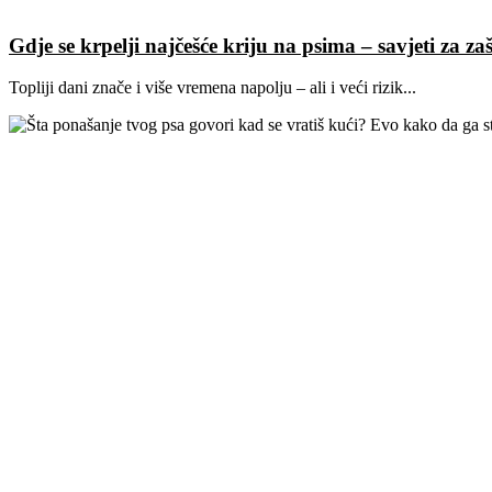
Gdje se krpelji najčešće kriju na psima – savjeti za zaš
Topliji dani znače i više vremena napolju – ali i veći rizik...