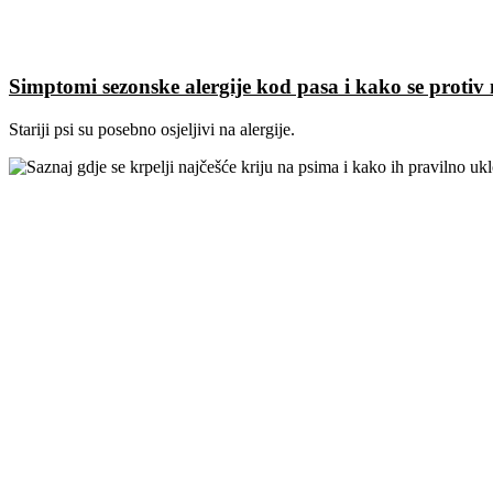
Simptomi sezonske alergije kod pasa i kako se protiv n
Stariji psi su posebno osjeljivi na alergije.