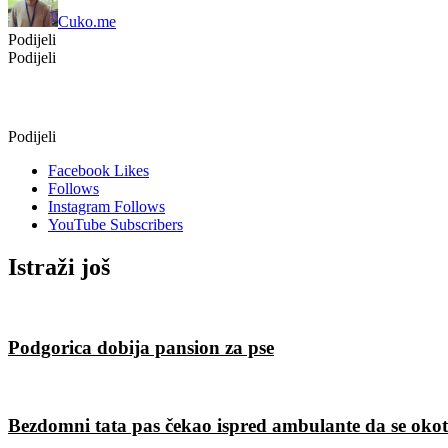
Cuko.me
Podijeli
Podijeli
Podijeli
Facebook
Likes
Follows
Instagram
Follows
YouTube
Subscribers
Istraži još
Podgorica dobija pansion za pse
Bezdomni tata pas čekao ispred ambulante da se okot