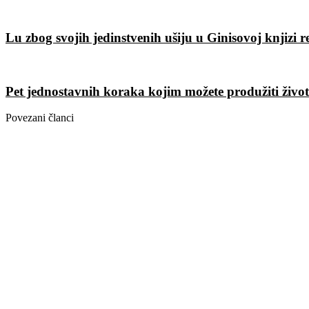
Lu zbog svojih jedinstvenih ušiju u Ginisovoj knjizi 
Pet jednostavnih koraka kojim možete produžiti živo
Povezani članci