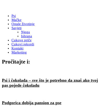
Psi
Mačke
Ostale životinje
Savjeti
Njega
Ishrana
Cukove priče
Cukovi rekordi
Kontakt
Marketing
Pročitajte i:
Psi i čokolada – sve što je potrebno da znaš ako tvoj
pas pojede čokoladu
Podgorica dobija pansion za pse