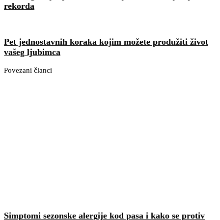
rekorda
Pet jednostavnih koraka kojim možete produžiti život
vašeg ljubimca
Povezani članci
Simptomi sezonske alergije kod pasa i kako se protiv