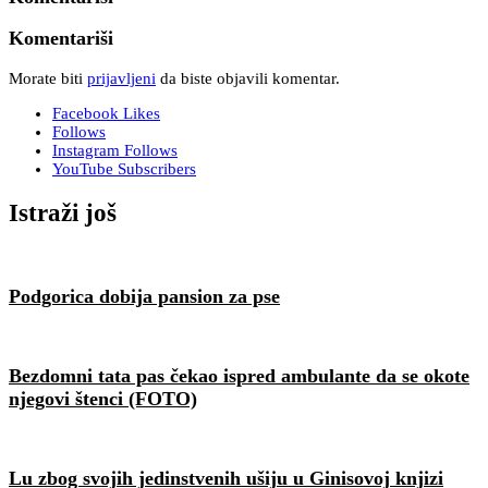
Komentariši
Morate biti
prijavljeni
da biste objavili komentar.
Facebook
Likes
Follows
Instagram
Follows
YouTube
Subscribers
Istraži još
Podgorica dobija pansion za pse
Bezdomni tata pas čekao ispred ambulante da se okote
njegovi štenci (FOTO)
Lu zbog svojih jedinstvenih ušiju u Ginisovoj knjizi