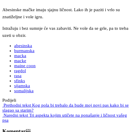
Abesinske mačke imaju sjajnu ličnost. Lako ih je paziti i vrlo su
znatiželjne i vole igru.
Istražuju i bez sumnje će vas zabaviti. Ne vole da se grle, pa to treba
uzeti u obzir.
abesinska
burmanska
macka
macke
maine coon
ragdol
rasa
sfinks
sijamska
somalijska
Podijeli
Prethodni tekst
Kog pola bi trebalo da bude moj novi pas kako bi se
slagao sa starim?
Naredni tekst
Tri aspekta kojim utičete na ponašanje i ličnost vašeg
psa
Komentariši