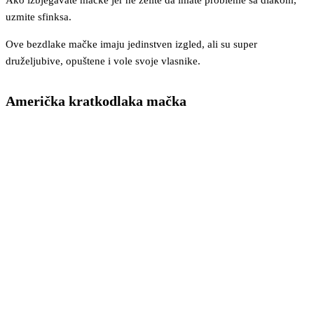
Ako izbjegavate mačke jer ne želite da imate probleme sa dlakom,
uzmite sfinksa.
Ove bezdlake mačke imaju jedinstven izgled, ali su super
druželjubive, opuštene i vole svoje vlasnike.
Američka kratkodlaka mačka