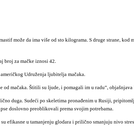
astif može da ima više od sto kilograma. S druge strane, kod m
aj broj za mačke iznosi 42.
an američkog Udruženja ljubitelja mačaka.
še od mačaka. Štitili su ljude, i pomagali im u radu”, objašnjava 
lično duga. Sudeći po skeletima pronađenim u Rusiji, pripitoml
 pse doslovno preoblikovali prema svojim potrebama.
su efikasne u tamanjenju glodara i prilično smanjuju nivo stre