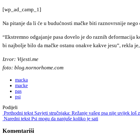
[wp_ad_camp_1]
Na pitanje da li će u budućnosti mačke biti raznovrsnije nego
“Ekstremno odgajanje pasa dovelo je do raznih deformacija k
bi najbolje bilo da mačke ostanu onakve kakve jesu”, rekla je
Izvor: Vijesti.me
foto: blog.nornorhome.com
macka
macke
pas
psi
Podijeli
Prethodni tekst
Savjeti stručnjaka: Režanje vašeg psa nije uvijek loš 
Naredni tekst
Psi mogu da nanjuše koliko je sati
Komentariši