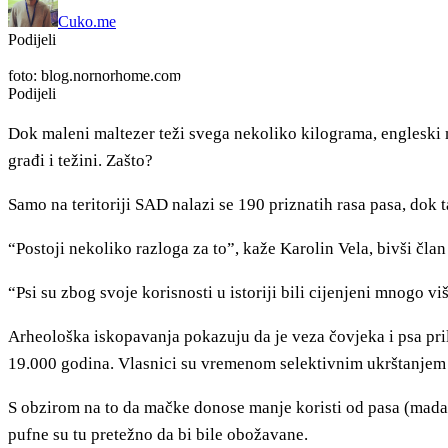
Cuko.me
Podijeli
foto: blog.nornorhome.com
Podijeli
Dok maleni maltezer teži svega nekoliko kilograma, engleski m
građi i težini. Zašto?
Samo na teritoriji SAD nalazi se 190 priznatih rasa pasa, dok t
“Postoji nekoliko razloga za to”, kaže Karolin Vela, bivši čl
“Psi su zbog svoje korisnosti u istoriji bili cijenjeni mnogo vi
Arheološka iskopavanja pokazuju da je veza čovjeka i psa pri
19.000 godina. Vlasnici su vremenom selektivnim ukrštanjem
S obzirom na to da mačke donose manje koristi od pasa (mada 
pufne su tu pretežno da bi bile obožavane.