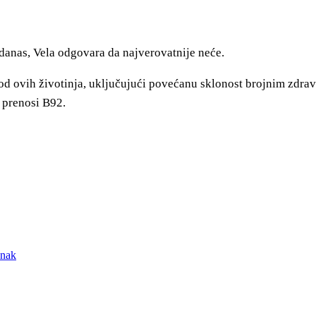
 danas, Vela odgovara da najverovatnije neće.
od ovih životinja, uključujući povećanu sklonost brojnim zdra
, prenosi B92.
znak