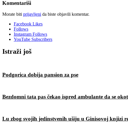
Komentariši
Morate biti
prijavljeni
da biste objavili komentar.
Facebook
Likes
Follows
Instagram
Follows
YouTube
Subscribers
Istraži još
Podgorica dobija pansion za pse
Bezdomni tata pas čekao ispred ambulante da se okot
Lu zbog svojih jedinstvenih ušiju u Ginisovoj knjizi 