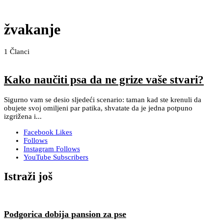
žvakanje
1
Članci
Kako naučiti psa da ne grize vaše stvari?
Sigurno vam se desio sljedeći scenario: taman kad ste krenuli da
obujete svoj omiljeni par patika, shvatate da je jedna potpuno
izgrižena i...
Facebook
Likes
Follows
Instagram
Follows
YouTube
Subscribers
Istraži još
Podgorica dobija pansion za pse