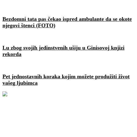
Bezdomni tata pas čekao ispred ambulante da se okote
njegovi štenci (FOTO)
Lu zbog svojih jedinstvenih ušiju u Ginisovoj knjizi
rekorda
Pet jednostavnih koraka kojim možete produžiti život
vašeg ljubimca