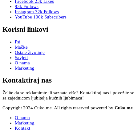
Facebook
23k
Likes
93k
Follows
Instagram
32k
Follows
YouTube
100k
Subscribers
Korisni linkovi
Psi
Mačke
Ostale životinje
Savjeti
O nama
Marketing
Kontaktiraj nas
Želite da se reklamirate ili saznate više? Kontaktiraj nas i povežite se
sa zajednicom ljubitelja kućnih ljubimaca!
Copyright 2024 Cuko.me. All rights reserved powered by
Cuko.me
O nama
Marketing
Kontakt