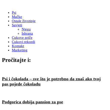
Psi
Mačke
Ostale životinje
Savjeti
Njega
Ishrana
Cukove priče
Cukovi rekordi
Kontakt
Marketing
Pročitajte i:
Psi i čokolada – sve što je potrebno da znaš ako tvoj
pas pojede čokoladu
Podgorica dobija pansion za pse