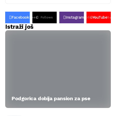
Facebook
Instagram
YouTube
Likes
Follows
Follows
Subsc
Istraži još
Podgorica dobija pansion za pse