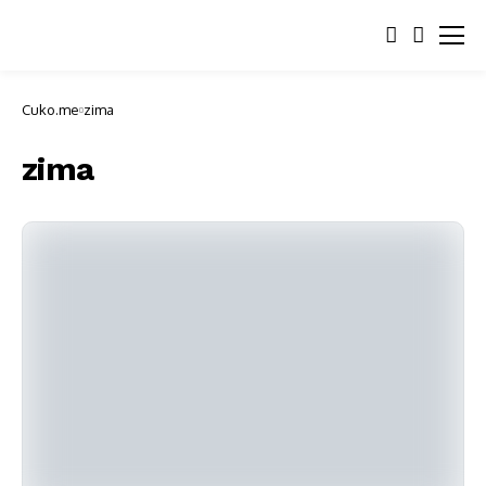
Cuko.me
zima
zima