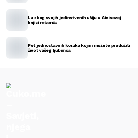
Lu zbog svojih jedinstvenih ušiju u Ginisovoj
knjizi rekorda
Pet jednostavnih koraka kojim možete produžiti
život vašeg ljubimca