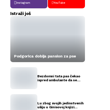
Instagram
YouTube
Istraži još
Podgorica dobija pansion za pse
Bezdomni tata pas čekao
ispred ambulante da se
okote njegovi štenci
(FOTO)
Lu zbog svojih jedinstvenih
ušiju u Ginisovoj knjizi