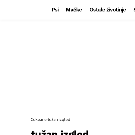
Psi
Mačke
Ostale životinje
Cuko.me
tužan izgled
tužan izgled