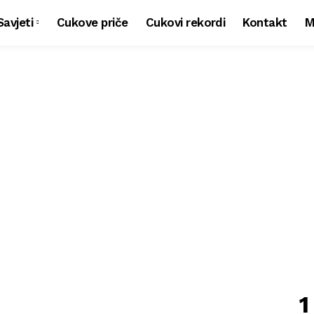
Savjeti
Cukove priče
Cukovi rekordi
Kontakt
M
1