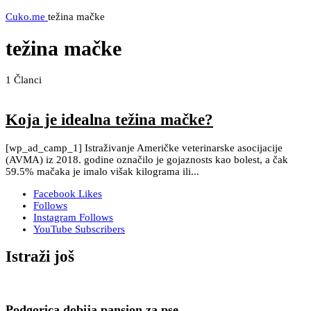
Cuko.me
težina mačke
težina mačke
1
Članci
Koja je idealna težina mačke?
[wp_ad_camp_1] Istraživanje Američke veterinarske asocijacije
(AVMA) iz 2018. godine označilo je gojaznosts kao bolest, a čak
59.5% mačaka je imalo višak kilograma ili...
Facebook
Likes
Follows
Instagram
Follows
YouTube
Subscribers
Istraži još
Podgorica dobija pansion za pse