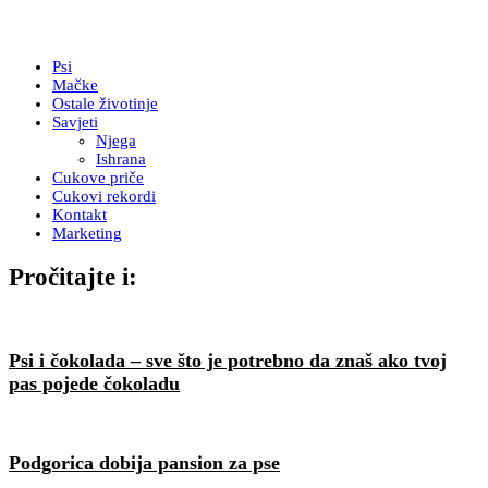
Psi
Mačke
Ostale životinje
Savjeti
Njega
Ishrana
Cukove priče
Cukovi rekordi
Kontakt
Marketing
Pročitajte i:
Psi i čokolada – sve što je potrebno da znaš ako tvoj
pas pojede čokoladu
Podgorica dobija pansion za pse