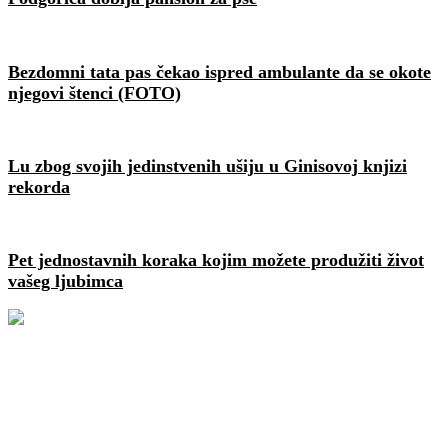
Bezdomni tata pas čekao ispred ambulante da se okote
njegovi štenci (FOTO)
Lu zbog svojih jedinstvenih ušiju u Ginisovoj knjizi
rekorda
Pet jednostavnih koraka kojim možete produžiti život
vašeg ljubimca