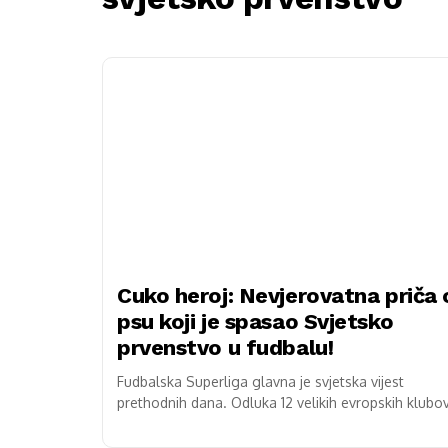
Cuko heroj: Nevjerovatna priča 
psu koji je spasao Svjetsko
prvenstvo u fudbalu!
Fudbalska Superliga glavna je svjetska vijest
prethodnih dana. Odluka 12 velikih evropskih klubo
da oforme privatnu ligu naišla je na osude sa svih..