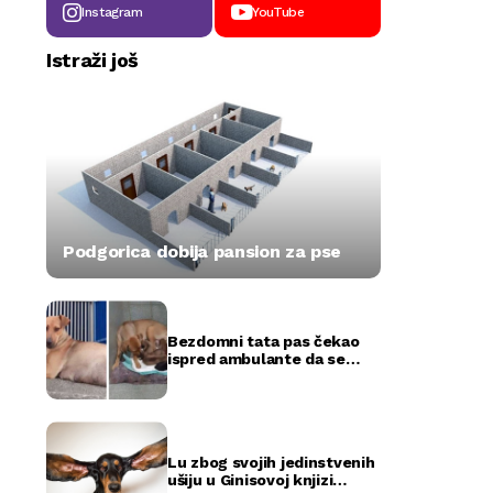
Instagram
YouTube
Istraži još
Podgorica dobija pansion za pse
Bezdomni tata pas čekao
ispred ambulante da se
okote njegovi štenci
(FOTO)
Lu zbog svojih jedinstvenih
ušiju u Ginisovoj knjizi