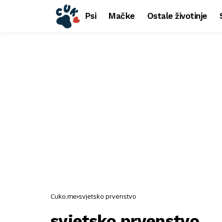
Psi
Mačke
Ostale životinje
Cuko.me
svjetsko prvenstvo
svjetsko prvenstvo