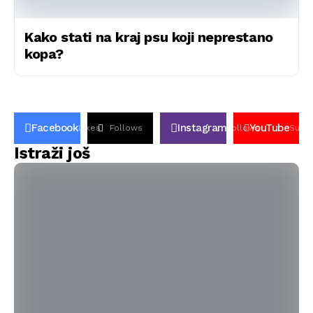
Kako stati na kraj psu koji neprestano
kopa?
Facebook
Instagram
YouTube
Likes
Follows
Follows
Subsc
Istraži još