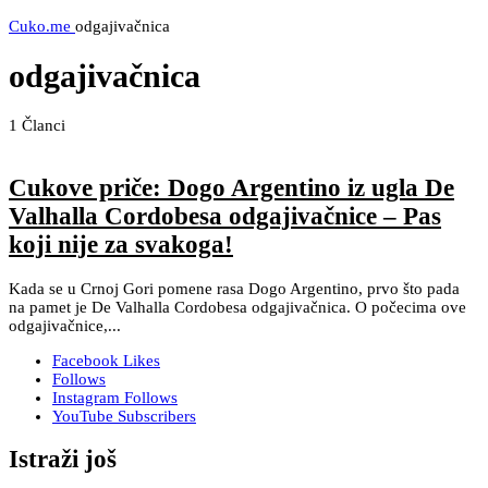
Cuko.me
odgajivačnica
odgajivačnica
1
Članci
Cukove priče: Dogo Argentino iz ugla De
Valhalla Cordobesa odgajivačnice – Pas
koji nije za svakoga!
Kada se u Crnoj Gori pomene rasa Dogo Argentino, prvo što pada
na pamet je De Valhalla Cordobesa odgajivačnica. O počecima ove
odgajivačnice,...
Facebook
Likes
Follows
Instagram
Follows
YouTube
Subscribers
Istraži još