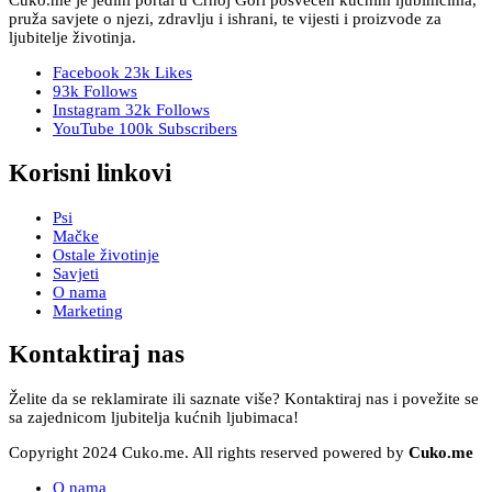
Cuko.me je jedini portal u Crnoj Gori posvećen kućnim ljubimcima,
pruža savjete o njezi, zdravlju i ishrani, te vijesti i proizvode za
ljubitelje životinja.
Facebook
23k
Likes
93k
Follows
Instagram
32k
Follows
YouTube
100k
Subscribers
Korisni linkovi
Psi
Mačke
Ostale životinje
Savjeti
O nama
Marketing
Kontaktiraj nas
Želite da se reklamirate ili saznate više? Kontaktiraj nas i povežite se
sa zajednicom ljubitelja kućnih ljubimaca!
Copyright 2024 Cuko.me. All rights reserved powered by
Cuko.me
O nama