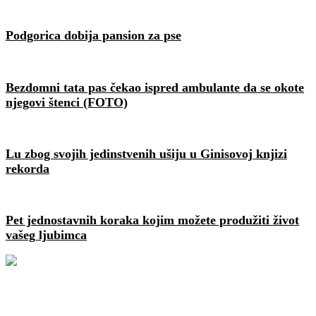
Podgorica dobija pansion za pse
Bezdomni tata pas čekao ispred ambulante da se okote
njegovi štenci (FOTO)
Lu zbog svojih jedinstvenih ušiju u Ginisovoj knjizi
rekorda
Pet jednostavnih koraka kojim možete produžiti život
vašeg ljubimca