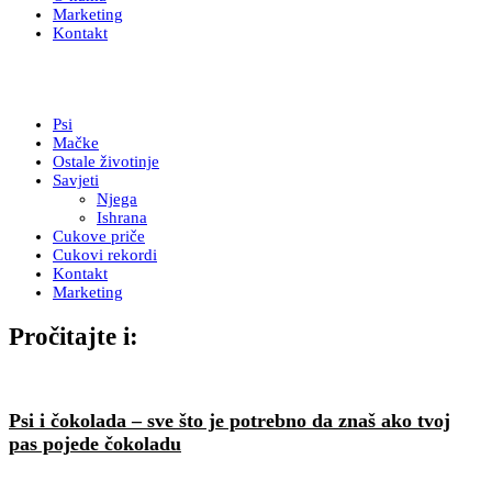
Marketing
Kontakt
Psi
Mačke
Ostale životinje
Savjeti
Njega
Ishrana
Cukove priče
Cukovi rekordi
Kontakt
Marketing
Pročitajte i:
Psi i čokolada – sve što je potrebno da znaš ako tvoj
pas pojede čokoladu