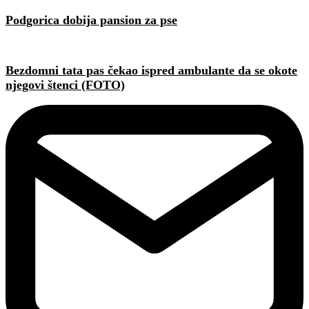
Podgorica dobija pansion za pse
Bezdomni tata pas čekao ispred ambulante da se okote
njegovi štenci (FOTO)