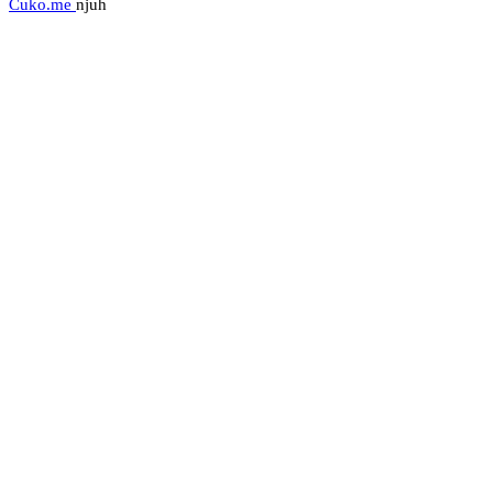
Cuko.me
njuh