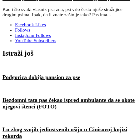
Kao i što svaki vlasnik psa zna, psi vrlo često njuše stražnjice
drugim psima. Ipak, da li znate zašto je tako? Pas ima...
Facebook
Likes
Follows
Instagram
Follows
YouTube
Subscribers
Istraži još
Podgorica dobija pansion za pse
Bezdomni tata pas čekao ispred ambulante da se okote
njegovi štenci (FOTO)
Lu zbog svojih jedinstvenih ušiju u Ginisovoj knjizi
rekorda