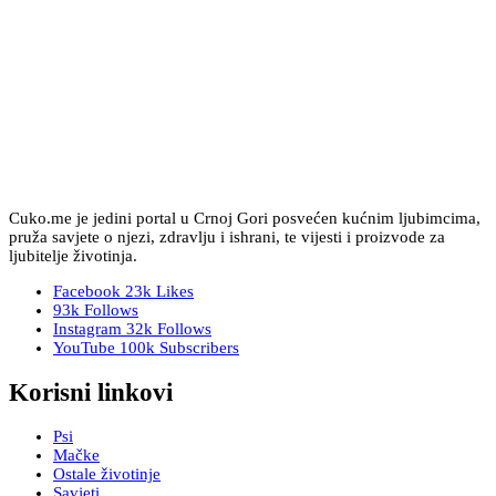
Cuko.me je jedini portal u Crnoj Gori posvećen kućnim ljubimcima,
pruža savjete o njezi, zdravlju i ishrani, te vijesti i proizvode za
ljubitelje životinja.
Facebook
23k
Likes
93k
Follows
Instagram
32k
Follows
YouTube
100k
Subscribers
Korisni linkovi
Psi
Mačke
Ostale životinje
Savjeti