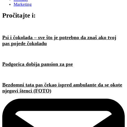
Marketing
Pročitajte i:
Psi i čokolada – sve što je potrebno da znaš ako tvoj
pas pojede čokoladu
Podgorica dobija pansion za pse
Bezdomni tata pas čekao ispred ambulante da se okote
njegovi štenci (FOTO)