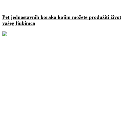
Pet jednostavnih koraka kojim možete produžiti život
vašeg ljubimca