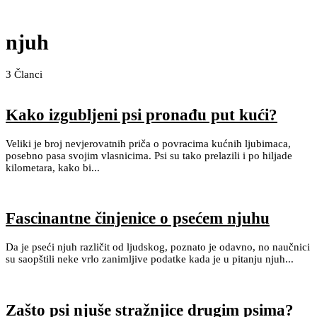
njuh
3
Članci
Kako izgubljeni psi pronađu put kući?
Veliki je broj nevjerovatnih priča o povracima kućnih ljubimaca,
posebno pasa svojim vlasnicima. Psi su tako prelazili i po hiljade
kilometara, kako bi...
Fascinantne činjenice o psećem njuhu
Da je pseći njuh različit od ljudskog, poznato je odavno, no naučnici
su saopštili neke vrlo zanimljive podatke kada je u pitanju njuh...
Zašto psi njuše stražnjice drugim psima?