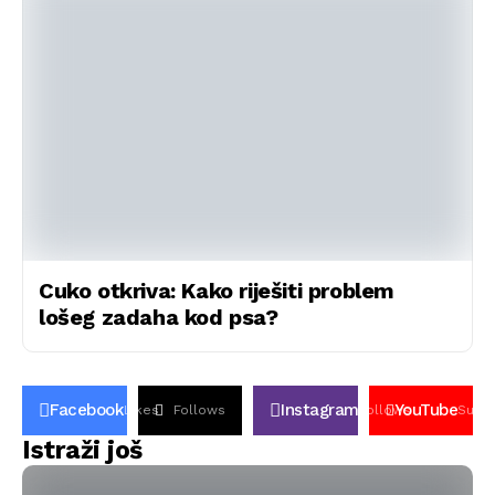
Cuko otkriva: Kako riješiti problem
lošeg zadaha kod psa?
Facebook
Instagram
YouTube
Likes
Follows
Follows
Subsc
Istraži još