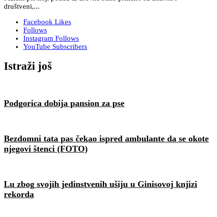
društveni,...
Facebook
Likes
Follows
Instagram
Follows
YouTube
Subscribers
Istraži još
Podgorica dobija pansion za pse
Bezdomni tata pas čekao ispred ambulante da se okote
njegovi štenci (FOTO)
Lu zbog svojih jedinstvenih ušiju u Ginisovoj knjizi
rekorda