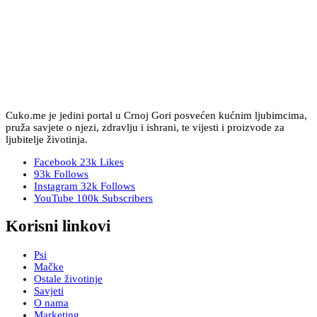
Cuko.me je jedini portal u Crnoj Gori posvećen kućnim ljubimcima,
pruža savjete o njezi, zdravlju i ishrani, te vijesti i proizvode za
ljubitelje životinja.
Facebook
23k
Likes
93k
Follows
Instagram
32k
Follows
YouTube
100k
Subscribers
Korisni linkovi
Psi
Mačke
Ostale životinje
Savjeti
O nama
Marketing