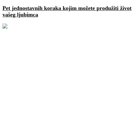
Pet jednostavnih koraka kojim možete produžiti život
vašeg ljubimca