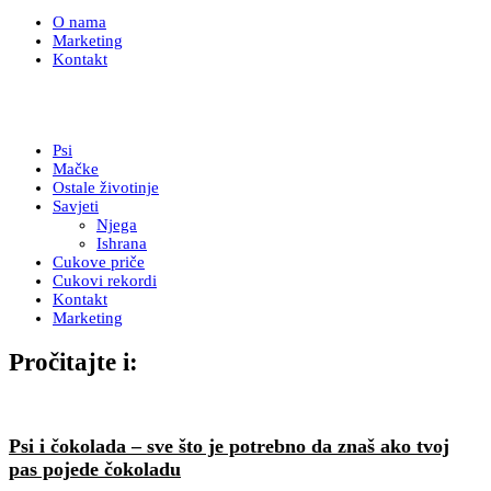
O nama
Marketing
Kontakt
Psi
Mačke
Ostale životinje
Savjeti
Njega
Ishrana
Cukove priče
Cukovi rekordi
Kontakt
Marketing
Pročitajte i:
Psi i čokolada – sve što je potrebno da znaš ako tvoj
pas pojede čokoladu