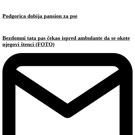
Podgorica dobija pansion za pse
Bezdomni tata pas čekao ispred ambulante da se okote
njegovi štenci (FOTO)