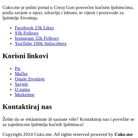
Cuko.me je jedini portal u Crnoj Gori posvećen kućnim ljubimcima,
pruža savjete o njezi, zdravlju i ishrani, te vijesti i proizvode za
ljubitelje životinja.
Facebook
23k
Likes
93k
Follows
Instagram
32k
Follows
YouTube
100k
Subscribers
Korisni linkovi
Psi
Mačke
Ostale životinje
Savjeti
O nama
Marketing
Kontaktiraj nas
Želite da se reklamirate ili saznate više? Kontaktiraj nas i povežite se
sa zajednicom ljubitelja kućnih ljubimaca!
Copyright 2024 Cuko.me. All rights reserved powered by
Cuko.me