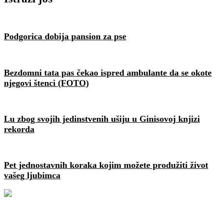
Podgorica dobija pansion za pse
Bezdomni tata pas čekao ispred ambulante da se okote
njegovi štenci (FOTO)
Lu zbog svojih jedinstvenih ušiju u Ginisovoj knjizi
rekorda
Pet jednostavnih koraka kojim možete produžiti život
vašeg ljubimca