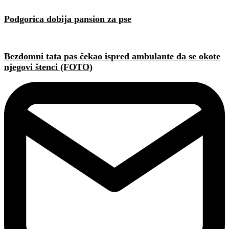
Podgorica dobija pansion za pse
Bezdomni tata pas čekao ispred ambulante da se okote
njegovi štenci (FOTO)