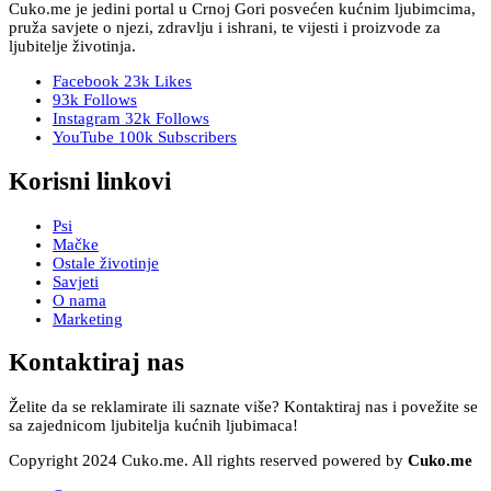
Cuko.me je jedini portal u Crnoj Gori posvećen kućnim ljubimcima,
pruža savjete o njezi, zdravlju i ishrani, te vijesti i proizvode za
ljubitelje životinja.
Facebook
23k
Likes
93k
Follows
Instagram
32k
Follows
YouTube
100k
Subscribers
Korisni linkovi
Psi
Mačke
Ostale životinje
Savjeti
O nama
Marketing
Kontaktiraj nas
Želite da se reklamirate ili saznate više? Kontaktiraj nas i povežite se
sa zajednicom ljubitelja kućnih ljubimaca!
Copyright 2024 Cuko.me. All rights reserved powered by
Cuko.me