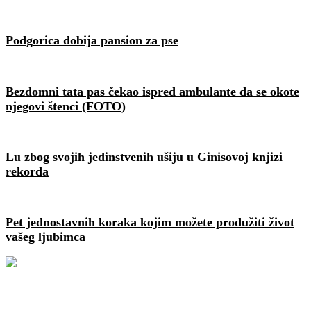
Podgorica dobija pansion za pse
Bezdomni tata pas čekao ispred ambulante da se okote
njegovi štenci (FOTO)
Lu zbog svojih jedinstvenih ušiju u Ginisovoj knjizi
rekorda
Pet jednostavnih koraka kojim možete produžiti život
vašeg ljubimca