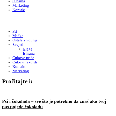
O nama
Marketing
Kontakt
Psi
Mačke
Ostale životinje
Savjeti
Njega
Ishrana
Cukove priče
Cukovi rekordi
Kontakt
Marketing
Pročitajte i:
Psi i čokolada – sve što je potrebno da znaš ako tvoj
pas pojede čokoladu